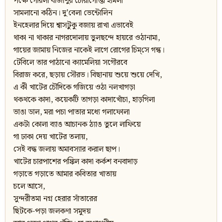
পক্ষে গেরিলা বীজাণুর চোরাগোপ্তা হামলা
সামলানো কঠিন। দু’বেলা ভেন্টোলিন
ইনহেলার দিয়ে শ্বাসটুকু বজায় রাখা এভাবেই
থাকা না থাকার নাগরদোলায় ভুলছন্দে হায়রে ওঠানামা,
গায়ের জামায় নিজের নাকেই লাগে রোগের চিম্‌সে গন্ধ।
টেবিলে তার পাঠানো ক্যামেলিয়া সগৌরবে
বিরাজ করে, ছড়ায় সৌরভ। বিছানায় শুয়ে শুয়ে দেখি,
এ কী খাটের চৌদিকে গজিয়ে ওঠা নলখাগড়া
থকথকে কাদা, কয়েকটি তাগড়া কাদাখোঁচা, হাড়গিলা
ভাঙা ডাল, মরা পচা পাতার মধ্যে গলাফোলা
একটা কোলা ব্যাঙ আচানক ঠ্যাঙ তুলে লাফিয়ে
গা ঢাকা দেয় খাটের তলায়,
সেই বদ্ধ জলায় অমাবস্যার করাল ছাপ।
খাটের চারপাশের পঙ্কিল কাদা কর্কশ বনবাদাড়
গড়াতে গড়াতে আমার কবিতার খাতায়
চলে আসে,
সুন্দরীতমা নগ্ন হেরার সাঁতারের
ছিটকে-পড়া জলকণা সমুদয়