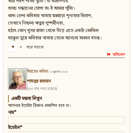
আর পরশ পাথর খুঁজি। যা অপ্রাপণীয়
অথচ সন্ধ্যানের যোগ্য তা-ই আমার পুঁজি।
কাদা লেপা কবিতার খাতায় ছন্নছাড়া শূন্যতার বিলাপ,
সেখানে নিষ্ফলা ঋতুর পুষ্পহীনতা,
হঠাৎ কোন্‌ ধূসর রাজ্য থেকে উড়ে এসে একটা কোকিল
ব্যাকুল সুরে কবিতার খাতায় ডেকে আনলো অকাল বসন্ত।
♥
০
পরে পড়বো
অভিযোগ
বিরহের কবিতা
৬ জুলাই ২০২৪
শামসুর রাহমান
২২৩ বার পড়া হয়েছে
একটি মন্তব্য লিখুন
আপনার ইমেইল ঠিকানা প্রকাশিত হবে না।
নাম*
ইমেইল*