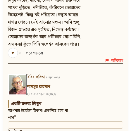
নির্ঘুম কাটাই, দ্যাখো, কেবলি আমার রক্ত ঝরে
পথের নুড়িতে, নদীতীরে, কাঁটাবনে তোমাদের
উদ্দেশেই, কিন্তু নই পরিত্রাতা। বস্তুত আমার
মাথার পেছনে নেই আলোর মন্ডল। আমি শুধু
বিজন প্রান্তরে এক দুঃখিত, নিঃসঙ্গ কণ্ঠস্বর।
তোমাদের অভ্যর্থনা আর প্রতীক্ষার যোগ্য যিনি,
অমাবস্যা ফুঁড়ে তিনি স্বপ্নেশ্বর আসবেন পরে।
♥
০
পরে পড়বো
অভিযোগ
বিবিধ কবিতা
৪ জুন ২০২৪
শামসুর রাহমান
২১৫ বার পড়া হয়েছে
একটি মন্তব্য লিখুন
আপনার ইমেইল ঠিকানা প্রকাশিত হবে না।
নাম*