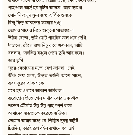
এখানে আসে না কেউ। রৌদ্র ওঠে, মেঘ ফেলে ছায়া,
গাছাপালা আর্দ্র হয় বৃষ্টির আদরে। আর দ্যাখো
সোনালি-হলুদ ফুল গুচ্ছ অর্পিত স্তবকে
বিন্দু বিন্দু আনন্দের সমবায় শুধু।
তোমার পায়ের নিচে শুক্‌নো পাতাগুলো
উঠল বেজে, তুমি ছোট গাছটার ডাল ধরে দেখি,
দাঁড়ালে, রইলে মাথা নিচু করে ক্ষণকাল, আমি
বললাম, ‘সবকিছু বদ্‌লে গেছে তুমি আছ বলে।
আর তুমি
‘ঘুরে-বেড়ানোর মতো বেশ জায়গা। নেই
উঁকি-দেয়া চোখ, উদ্যত তর্জনী আশে-পাশে,
এবং দূরের আকাশকে
মনে হয় এখানে আকাশ অবিকল।
এরোপ্লেন উড়ে গেল মাথার উপর এক ঝাঁক
শব্দের মৌমাছি উঁচু উঁচু গাছ স্পর্শ করে
আমাদের স্তব্ধতাকে করেছে গুঞ্জিত।
তোমার আমার মধ্যে যে-শিল্পিত দূরত্ব অটুট
চিরদিন, তারই রূপ রইল এখানে ধরা এই