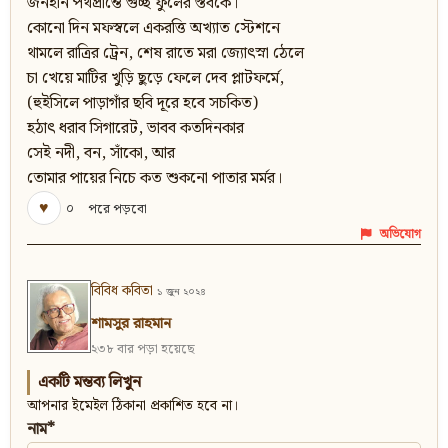
জনহীন পথপ্রান্তে গুচ্ছ ফুলের স্তবকে।
কোনো দিন মফস্বলে একরত্তি অখ্যাত স্টেশনে
থামলে রাত্রির ট্রেন, শেষ রাতে মরা জ্যোৎস্না ঠেলে
চা খেয়ে মাটির খুড়ি ছুড়ে ফেলে দেব প্লাটফর্মে,
(হুইসিলে পাড়াগাঁর ছবি দূরে হবে সচকিত)
হঠাৎ ধরাব সিগারেট, ভাবব কতদিনকার
সেই নদী, বন, সাঁকো, আর
তোমার পায়ের নিচে কত শুকনো পাতার মর্মর।
♥
০
পরে পড়বো
অভিযোগ
বিবিধ কবিতা
১ জুন ২০২৪
শামসুর রাহমান
২৩৮ বার পড়া হয়েছে
একটি মন্তব্য লিখুন
আপনার ইমেইল ঠিকানা প্রকাশিত হবে না।
নাম*