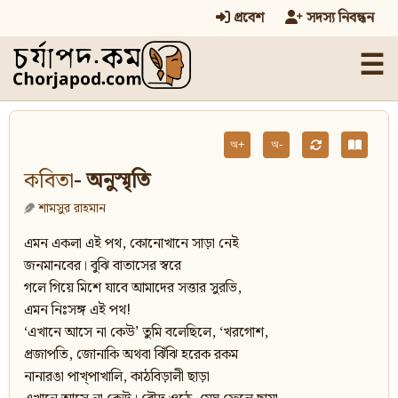
প্রবেশ
সদস্য নিবন্ধন
☰
অ+
অ-
কবিতা
- অনুস্মৃতি
শামসুর রাহমান
এমন একলা এই পথ, কোনোখানে সাড়া নেই
জনমানবের। বুঝি বাতাসের স্বরে
গলে গিয়ে মিশে যাবে আমাদের সত্তার সুরভি,
এমন নিঃসঙ্গ এই পথ!
‘এখানে আসে না কেউ’ তুমি বলেছিলে, ‘খরগোশ,
প্রজাপতি, জোনাকি অথবা ঝিঁঝি হরেক রকম
নানারঙা পাখ্‌পাখালি, কাঠবিড়ালী ছাড়া