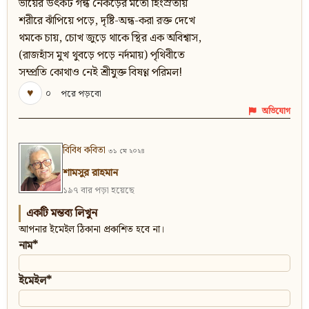
ভায়ের উৎকট গন্ধ নেকড়ের মতো হিংস্রতায়
শরীরে ঝাঁপিয়ে পড়ে, দৃষ্টি-অন্ধ-করা রক্ত দেখে
থমকে চায়, চোখ জুড়ে থাকে স্থির এক অবিশ্বাস,
(রাজহাঁস মুখ থুবড়ে পড়ে নর্দমায়) পৃথিবীতে
সম্প্রতি কোথাও নেই শ্রীযুক্ত বিষণ্ণ পরিমল!
♥
০
পরে পড়বো
অভিযোগ
বিবিধ কবিতা
৩১ মে ২০২৪
শামসুর রাহমান
১৯৭ বার পড়া হয়েছে
একটি মন্তব্য লিখুন
আপনার ইমেইল ঠিকানা প্রকাশিত হবে না।
নাম*
ইমেইল*