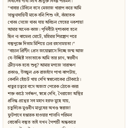
বিষাদের গাথা লিখি শ্রীযুক্ত বিষণ্ণ পরিমল।
“খাবার টেবিলে বসে মেজাজ খারাপ করে আমি
সান্ত্বনাদায়িনী মাকে বলি শিশু নই, কাঁহাতক
খোকা সেজে থাকা যায় অবিচল স্নেহের নকশায়!
আমার অনেক কাজ। পৃথিবীটা দৃশ্যকাব্য হলে
ছিল না ঝামেলা মোটে, মহিমার শিরস্ত্রাণ পরে
বস্তুপুজ্ঞে দিতাম মিশিয়ে ঢের রহস্যময়তা।“
“বাচাল প্রিন্টিং প্রেস জয়োল্লাসে দিচ্ছে জন্ম আজ
যে-উচ্ছিষ্ট সভ্যতাকে আমি তার ম্লান, স্বরহীন
ক্রীড়নক হবো শুধু? আমার মগজে সারাক্ষণ
প্রকাণ্ড, উজ্জ্বল এক রাজহাঁস পাখা ঝাপটায়,
কেবলি হোঁচট খায় দেখি স্বপ্নলোকের চৌকাঠে।
ধাতুর চত্বরে বসে অজস্র পেরেক ঠোকে কারা
শক্ত কাঠে সর্বক্ষণ, স্বপ্নে দেখি, নৈরাজ্যে অস্থির
প্রসিদ্ধ গ্রন্থের সব মহান হরফ মুছে যায়,
চতুর্দিকে মুণ্ডহীন মানুষের অখণ্ড স্বরাজ!
ফুটপাথে হন্তারক হাওয়ার শাসানি পরিমল
বোঝেনি বস্তুত তাই যখন পৈশাচী অন্ধকারে