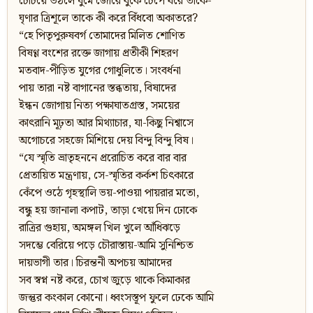
চেঁচিয়ে উঠলে ঘুমে জোরে বুকে চেপে ধরে তাকে-
ঘৃণার ত্রিশূলে তাকে কী করে বিঁধবো অকাতরে?
“হে পিতৃপুরুষবর্গ তোমাদের মিলিত শোণিত
বিষণ্ণ বংশের রক্তে জাগায় প্রতীকী শিহরণ
মতবাদ-পীড়িত যুগের গোধুলিতে। সংবর্ধনা
পায় তারা নষ্ট বাগানের স্তব্ধতায়, বিষাদের
ইন্ধন জোগায় নিত্য পক্ষাঘাতগ্রস্ত, সময়ের
কাৎরানি মূঢ়তা আর মিথ্যাচার, যা-কিছু নিশ্বাসে
অগোচরে সহজে মিশিয়ে দেয় বিন্দু বিন্দু বিষ।
“যে স্মৃতি ভ্রাতৃহননে প্ররোচিত করে বার বার
প্রেতায়িত মন্ত্রণায়, সে-স্মৃতির কর্কশ চিৎকারে
কেঁপে ওঠে গৃহস্থালি ভয়-পাওয়া পায়রার মতো,
বন্ধু হয় জানালা কপাট, তাড়া খেয়ে দিন ঢোকে
রাত্রির গুহায়, অমঙ্গল খিল খুলে আঁধিঝড়ে
সদম্ভে বেরিয়ে পড়ে চৌরাস্তায়-আমি সুনিশ্চিত
দায়ভাগী তার। চিরন্তনী অপচয় আমাদের
সব স্বপ্ন নষ্ট করে, চোখ জুড়ে থাকে কিমাকার
জন্তুর কংকাল কোনো। ধ্বংসস্তূপ ফুলে ঢেকে আমি