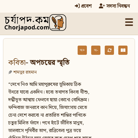
প্রবেশ
সদস্য নিবন্ধন
☰
অ+
অ-
কবিতা
- অপচয়ের স্মৃতি
শামসুর রাহমান
“দেখে নিও আমি মহাপুরুষের ভূমিকায় ঠিক
উৎরে যাবো একদিন। হবো তথাগত কিংবা যীশু,
দগ্ধীভূত আত্মায় ফেলবে ছায়া কোনো বোধিদ্রুম।
ফন্দিবাজ জনরবে কান দিয়ে, জিঘাংসায় মেতে
চেনা দেশে করবো না প্রতারিত শান্তির পাখিকে
চতুর মিলিত ফাঁদে। পথে হাঁটে জীবিত মানুষ,
ভালবাসে পৃথিবীর তাপ, রাত্রিবেলা পুত্র ভয়ে