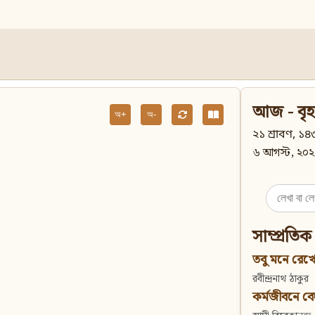
আজ - বৃহ
অ+
অ-
২১ শ্রাবণ, ১৪৩
৬ আগস্ট, ২০২
Search
for:
সাম্প্রতিক
তবু মনে রেখো
রবীন্দ্রনাথ ঠাকুর
কর্মজীবনে বেদান