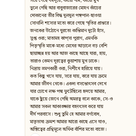
সরে গেছে বহুদূরে; কারো নাম, কারো মুখ
ভুলে গেছি আর বাবুবাজারের মোহন কাঁচের
দোকানের তীর বিদ্ধ দুলদুল পঙ্গপাল-ছাওয়া
সোনালি শস্যের মতো ঝরে গেছে স্মৃতির প্রান্তরে।
জনকের উঠোনে ঘুরতো কান্তিমান দুটো হাঁস,
সুপ্ত ওরা; মাতামহ ঝাপ্‌সা পুরাণ, এমনকি
পিতৃস্মৃতি মাঝে-মধ্যে মেঘের আড়ালে বড় বেশি
ছায়াচ্ছন্ন হয় আর আজ কাছে আছে যারা, হায়,
তারাও কেমন দূরত্বের কুয়াশায় মুখ ঢাকে।
নিদ্রায় ভ্রমণকারী ওরা, নিশীথে হারিয়ে যায়।
কত কিছু খসে যায়, সরে যায়, ঝরে যায় ক্রমে
আমার জীবন থেকে। একদা বসন্তোৎসব দেখে
যার চোখে লক্ষ পদ্ম ফুটেছিলো হৃদয়ে আমার,
যাকে ছুঁয়ে জেনে গেছি অমরত্ব বলে কাকে, সে-ও
আমার সকল আকাঙ্ক্ষার বহ্ন্যৎসব করে যায়
দীর্ঘ পরবাসে। শুধু তুমি হে আমার বর্ণবোধ,
মাতৃভাষা ক্রমশ আমার আরো কাছে এসে যাও,
অস্তিত্বের গ্রন্থিমূলে অর্ফির বাঁশির মতো বাজে।