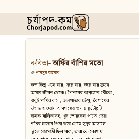
কবিতা
- অর্ফির বাঁশির মতো
শামসুর রাহমান
কত কিছু খসে যায়, সরে যায়, ঝরে যায় ক্রমে
আমার জীবন থেকে। শৈশবের কাগজের নৌকো,
বাবুই পাখির বাসা, তালপাতার ভেঁপু, বৈশাখের
উন্মত্ত হাওয়ায় আমগাছের তলায় ছুটোছুটি
বালক-বালিকাসহ, খুব ভোরবেলা পাতে-দেয়া
নানির হাতের পিঠা ঝরে গেছে সুদূর আড়ালে।
স্কুলে সহাপাঠী ছিল যারা, তারা কে কোথায়