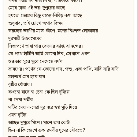
সমস্ত শরীর হয় দীপ্ত শিখা, অন্ধকারে কাঁপে।
মেঘে-ঢাকা এই ভরা-দুপুরের কাছে
হয়তো তোমার কিছু রহস্য-নিবিড় কথা আছে
শুধুবার, তাই চোখে অপার বিস্ময়
তরঙ্গের তরণীর মতো কাঁপে, মনের নিঃশব্দ লোকালয়
দূরগামী উত্তরমেঘের
নিত্যপথে ভাষা পায় বেদনার ব্যাপ্ত আনন্দের।
যে-পথে হাঁটিনি আমি কোনো দিন, সেখানে এখন
স্তব্ধতার সুরে সুরে নেমেছে বর্ষণ
শ্রাবণের। পথের যে-কোনো গাছ, পশু, একা পাখি, সারি সারি বাড়ি
মহাশ্চর্য মেঘ হয়ে যায়
বৃষ্টির ধোঁয়ায়।
কখনো যাবে না চেনা কে ছিল ঘুমিয়ে
না-দেখা পল্লীর
মাটির দেয়াল-ঘেরা দূর ঘরে স্বপ্ন মুড়ি দিয়ে
এমন বৃষ্টির
আচ্ছন্ন দুপুরে মিশে। পাশে তার কেউ
ছিল না কি জেগে একা রমণীর ঘুমের সৌরভে?