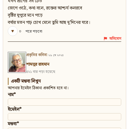
যখন প্রাণের সব ঢেউ
জেগে ওঠে, কথা বলে, রক্তের আশ্চর্য কলরবে
বৃষ্টির দুপুরে মনে পড়ে
বর্ষার মতন গাঢ় চোখ মেলে তুমি আছ দু’দিনের ঘরে।
♥
০
পরে পড়বো
অভিযোগ
প্রকৃতির কবিতা
২৬ মে ২০২৪
শামসুর রাহমান
৫২১ বার পড়া হয়েছে
একটি মন্তব্য লিখুন
আপনার ইমেইল ঠিকানা প্রকাশিত হবে না।
নাম*
ইমেইল*
মন্তব্য*