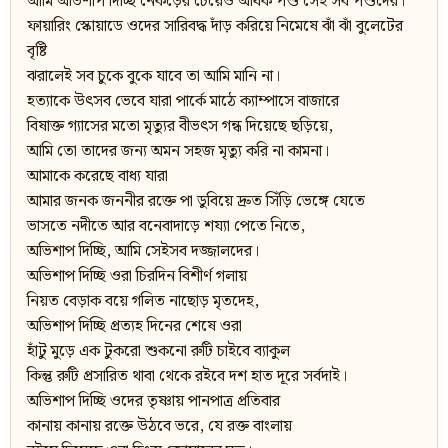
আমি অভিশাপ দিচ্ছি নেকড়ের চেয়েও অধিক পশু সেই সব পশুদের।
ফায়ারিং স্কোয়াডে ওদের সারিবদ্ধ দাঁড় করিয়ে নিমেষে ঝাঁ ঝাঁ বুলেটের
বৃষ্টি
ঝরালেই সব চুকে বুকে যাবে তা আমি মানি না।
হত্যাকে উৎসব ভেবে যারা পার্কে মাঠে ক্যাম্পাসে বাজারে
বিষাক্ত গ্যাসের মতো মৃত্যুর বীভৎস গন্ধ দিয়েছে ছড়িয়ে,
আমি তো তাদের জন্য অমন সহজ মৃত্যু করি না কামনা।
আমাকে করেছে বাধ্য যারা
আমার জনক জননীর রক্তে পা ডুবিয়ে দ্রুত সিঁড়ি ভেঙ্গে যেতে
ভাসতে নদীতে আর বনেবাদাড়ে শয্যা পেতে নিতে,
অভিশাপ দিচ্ছি, আমি সেইসব দজ্জালদের।
অভিশাপ দিচ্ছি ওরা চিরদিন বিশীর্ণ গলায়
নিয়ত বেড়াক বয়ে গলিত নাছোড় মৃতদেহ,
অভিশাপ দিচ্ছি প্রত্যহ দিনের শেষে ওরা
হাঁটু মুড়ে এক টুকরো শুকনো রুটি চাইবে ব্যাকুল
কিন্তু রুটি প্রসারিত থাবা থেকে রইবে দশ হাত দূরে সর্বদাই।
অভিশাপ দিচ্ছি ওদের তৃষ্ণায় পানপাত্র প্রতিবার
কানায় কানায় রক্তে উঠবে ভরে, যে রক্ত বাংলায়