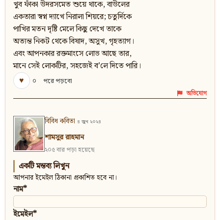
খুব ফাঁকা উদরসমেত শুয়ে থাকে, বাউলের
একতারা স্বপ্ন দ্যাখে নিরালা শিয়রে; চতুর্দিকে
পাখির মতন দৃষ্টি মেলে কিছু দেখে তাকে
অত্যন্ত নিকট থেকে বিষাদ, অসুখ, গৃহত্যাগ।
এবং আপনকার রক্তমাংসে লোভ আছে তার,
মানে সেই লোকটির, সহজেই ব’লে দিতে পারি।
♥
০
পরে পড়বো
অভিযোগ
বিবিধ কবিতা
৪ জুন ২০২৪
শামসুর রাহমান
২০৫ বার পড়া হয়েছে
একটি মন্তব্য লিখুন
আপনার ইমেইল ঠিকানা প্রকাশিত হবে না।
নাম*
ইমেইল*