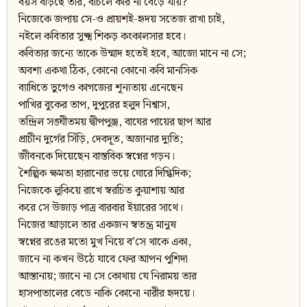
বয়স বাড়ছে তার, বাঁচলে কার না বেড়ে যায়?
নিজেকে জপায় সে-ও প্রায়শই-হৃদয় সতেজ রাখা চাই,
নইলে কবিতার সুক্ষ্ম শিকড় কংকালসার হবে।
কবিতার জন্যে তাকে উন্মাদ হতেই হবে, আজো মানে না সে;
অবশ্য একথা ঠিক, কোনো কোনো কবি মানসিক
ব্যাধিতে ভুগেও কাগজের শূন্যতায় এনেছেন
পাখির বুকের তাপ, দুপুরের হলুদ নিশ্বাস,
তন্দ্রিল সঙ্ঘীতময় দ্বীপপুঞ্জ, বাঘের পায়ের ছাপ আর
প্রাচীন দুর্গের সিঁড়ি, দেবদূত, অজানার দ্যুতি;
জীবনকে দিয়েছেন বাস্তবিক স্বপ্নের গড়ন।
শৈল্পিক ক্ষমতা হারানোর ভয়ে ঘোরে দিগ্ধিদিক;
নিজেকে লুকিয়ে রাখে স্বরচিত কুয়াশায় আর
করে সে উজাড় পাত্র বারবার ইয়ারের সাথে।
নিজের আড়ালে তার একজন স্বতন্ত্র মানুষ
স্বপ্নের রঙের মতো মুখ নিয়ে ব’সে থাকে একা,
জানে না কখন উঠে যাবে ফের আপন পুশিদা
আস্তানায়; জানে না সে কোথায় যে নিরাময় তার
হাসপাতালের বেডে নাকি কোনো নারীর হৃদয়ে।