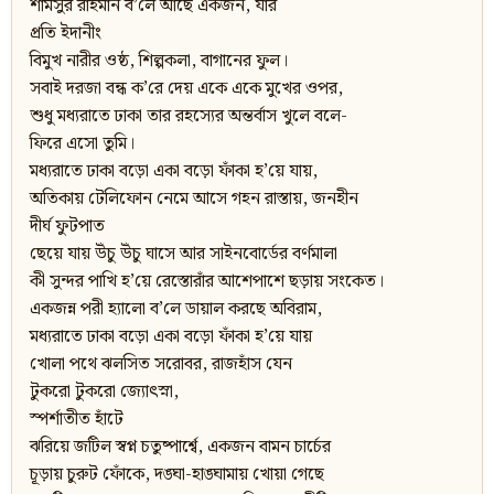
শামসুর রাহমান ব’লে আছে একজন, যার
প্রতি ইদানীং
বিমুখ নারীর ওষ্ঠ, শিল্পকলা, বাগানের ফুল।
সবাই দরজা বন্ধ ক’রে দেয় একে একে মুখের ওপর,
শুধু মধ্যরাতে ঢাকা তার রহস্যের অন্তর্বাস খুলে বলে-
ফিরে এসো তুমি।
মধ্যরাতে ঢাকা বড়ো একা বড়ো ফাঁকা হ’য়ে যায়,
অতিকায় টেলিফোন নেমে আসে গহন রাস্তায়, জনহীন
দীর্ঘ ফুটপাত
ছেয়ে যায় উঁচু উঁচু ঘাসে আর সাইনবোর্ডের বর্ণমালা
কী সুন্দর পাখি হ’য়ে রেস্তোরাঁর আশেপাশে ছড়ায় সংকেত।
একজন্ন পরী হ্যালো ব’লে ডায়াল করছে অবিরাম,
মধ্যরাতে ঢাকা বড়ো একা বড়ো ফাঁকা হ’য়ে যায়
খোলা পথে ঝলসিত সরোবর, রাজহাঁস যেন
টুকরো টুকরো জ্যোৎস্না,
স্পর্শাতীত হাঁটে
ঝরিয়ে জটিল স্বপ্ন চতুষ্পার্শ্বে, একজন বামন চার্চের
চূড়ায় চুরুট ফোঁকে, দঙ্ঘা-হাঙ্ঘামায় খোয়া গেছে