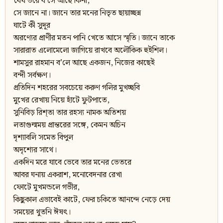
ধৈর্য ভরে ব’সে আছে কিনা,
সে জানে না। জানে তার মনের নিভৃত ছায়াচ্ছন্ন
ঘাটে কী সুদূর
অরণ্যের প্রাণীর মতন পানি খেতে আসে স্মৃতি। জানে তাকে
সারারাত এলোমেলো জাগিয়ে রাখবে অলৌকিক হুইশিল।
শামসুর রাহমান ব’লে আছে একজন, নিজের কাছেই
বন্দী সর্বক্ষণ।
প্রতিদিন শহরের সবচেয়ে করুণ গলির মুখচ্ছবি
মুখের রেখায় নিয়ে হাঁটে ফুটপাতে,
সুনিবিড় রিশ্‌তা তার রহস্য নামক অতিশয়
লতাগুল্মময় প্রান্তরের সঙ্গে, কেমন অচিন
দৃশ্যাবলি সমেত বিপুল
অদৃশ্যের সাথে।
একদিন মরে যাবে ভেবে তার মনের ভেতরে
আবর ঘনায় একরাশ, মনোবেদনার রেখা
ফোটে মুখমন্ডলে গভীর,
কিছুকাল এভাবেই কাটে, ফের চকিতে আনন্দে নেড়ে দেয়
সময়ের থুতনি ঈষৎ।