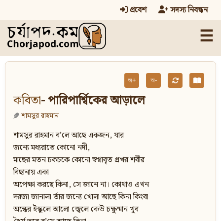
প্রবেশ
সদস্য নিবন্ধন
☰
অ+
অ-
কবিতা
- পারিপার্শ্বিকের আড়ালে
শামসুর রাহমান
শামসুর রাহমান ব’লে আছে একজন, যার
জন্যে মধ্যরাতে কোনো নদী,
মাছের মতন চকচকে কোনো স্বপ্নাবৃত প্রখর শবীর
বিছানায় একা
অপেক্ষা করছে কিনা, সে জানে না। কোথাও এখন
দরজা জানালা র্তার জন্যে খোলা আছে কিনা কিংবা
অন্ধের ইস্কুলে আলো জ্বেলে কেউ চক্ষুষ্মান খুব