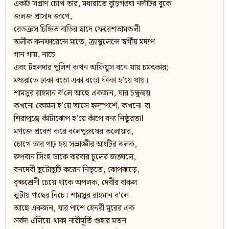
একটি সপ্রাণ চোখ তার, মধ্যরাতে বুড়িগঙ্ঘা নদীটির বুকে
জলজ প্রাসাদ জাগে,
রেডক্রস চিহ্নিত বাড়ির ছাদে ফেরেশতামন্ডলী
অলীক কনফারেন্সে মাতে, ত্র্যাম্বুলেন্সে স্বর্গীয় মদ্যপ
গান গায়, নাচে
এবং টহলদার পুলিশ কখন অর্ফিয়ুস বনে যায় চমৎকার;
মধ্যরাতে ঢাকা বড়ো একা বড়ো ফাঁকা হ’য়ে যায়।
শামসুর রাহমান ব’লে আছে একজন, যার চক্ষুদ্বয়
কখনো কোমল হ’য়ে আসে হৃদ্‌স্পর্শে, কখনো-বা
শিরাপুঞ্জে কাঁটাঝোপ হ’য়ে কাঁপে বন্য নিষ্ঠুরতা!
মগজে প্রবেশ করে কালপুরুষের তলোয়ার,
চোখে তার গাঢ় হয় সম্রাজ্ঞীর আংটির ঝলক,
রুপবান সিংহ ডাকে বারবার চুলের জঙ্ঘলে,
বনদেবী ছুটোছুটি করেন নিভৃতে, ঝোপঝাড়ে,
বৃক্ষশ্রেণী চেয়ে থাকে অপলক, দেবীর বাকল
লুটায় গাছের নিচে। শামসুর রাহমান ব’লে
আছে একজন, যার পাশে হেনরী মুরের এক
সর্বদা এলিয়ে-থাকা নারীমূর্তি গুহার মতন