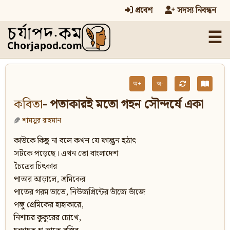
প্রবেশ
সদস্য নিবন্ধন
☰
অ+
অ-
কবিতা
- পতাকারই মতো গহন সৌন্দর্যে একা
শামসুর রাহমান
কাউকে কিছু না বলে কখন যে ফাল্গুন হঠাৎ
সটকে পড়েছে। এখন তো বাংলাদেশ
চৈত্রের চিৎকার
পাতার আড়ালে, শ্রমিকের
পাতের গরম ভাতে, নিউজপ্রিন্টের ভাঁজে ভাঁজে
পঙ্গু প্রেমিকের হাহাকারে,
নিশাচর কুকুরের চোখে,