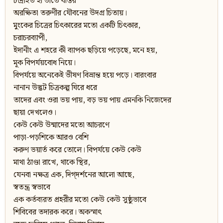
চন্দ্রাহত হা ভাতে বস্তির
অরক্ষিতা তরুণীর যৌবনের উদগ্র চিতায়।
মুংকের চিত্রের চিৎকারের মতো একটি চিৎকার,
চরাচরব্যাপী,
ইদানীং এ শহরে কী ব্যাপক ছড়িয়ে পড়েছে, মনে হয়,
মূক বিপর্যয়বোধ নিয়ে।
বিপর্যয়ে অনেকেই ভীষণ বিভ্রান্ত হয়ে পড়ে। বারংবার
নানান উদ্ভট চিত্রকল্প ঘিরে ধরে
তাদের এবং ওরা ভয় পায়, বড় ভয় পায় এমনকি নিজেদের
ছায়া দেখলেও।
কেউ কেউ উন্মাদের মতো আচরণে
পাড়া-পড়শিকে আরও বেশি
করুণ ভয়ার্ত করে তোলে। বিপর্যয়ে কেউ কেউ
মাথা ঠাণ্ডা রাখে, থাকে স্থির,
যেনবা নক্ষত্র এক, দিগ্‌দর্শনের আলো আছে,
স্বতন্ত্র স্বভাবে
এক কর্তব্যরত প্রহরীর মতো কেউ কেউ সুষ্ঠুভাবে
শিবিবের তদারক করে। অকস্মাৎ