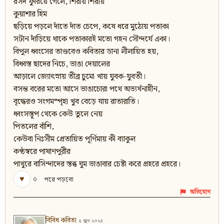
রসদ ফুরিয়ে গেলে, শিরায় শিরায়
কুয়াশার হিম
ছড়িয়ে পড়লে দাঁতে দাঁত চেপে, কষে ধরে মুঠোয় পতাকা
সটান দাঁড়িয়ে থাকে পতাকারই মতো গহন সৌন্দর্যে একা।
বিপুল ধ্বংসের তাণ্ডবেও কবিতার ডানা লীলায়িত হয়,
বিধ্বস্ত ছাদের নিচে, ভাঙা দেয়ালের
আড়ালে জ্যোৎস্নায় তীব্র চুমো খায় যুবক-যুবতী।
বসন্ত বরের মতো আসে ভাঙাচোরা পথে অভ্যর্থনাহীন,
বৃদ্ধেরও সংগমস্পৃহা খুব বেড়ে যায় রাতারাতি।
ধ্বংসস্তূপ থেকে কেউ তুলে নেয়
পিতলের বাঁশি,
কেউবা নিঃসীম প্রেতায়িত পূর্ণিমায় কী ব্যাকুল
কণ্ঠস্বরে পাষাণপুরীর
পাথুরে বাসিন্দাদের স্তব্ধ ঘুম ভাঙাবার চেষ্টা করে প্রহরে প্রহরে।
♥
০
পরে পড়বো
অভিযোগ
বিবিধ কবিতা
৫ জুন ২০২৪