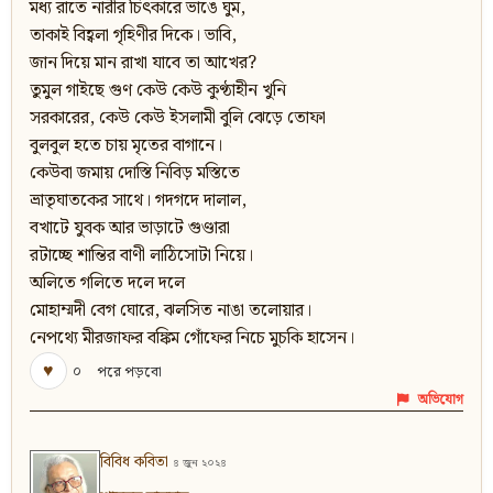
মধ্য রাতে নারীর চিৎকারে ভাঙে ঘুম,
তাকাই বিহ্বলা গৃহিণীর দিকে। ভাবি,
জান দিয়ে মান রাখা যাবে তা আখের?
তুমুল গাইছে গুণ কেউ কেউ কুণ্ঠাহীন খুনি
সরকারের, কেউ কেউ ইসলামী বুলি ঝেড়ে তোফা
বুলবুল হতে চায় মৃতের বাগানে।
কেউবা জমায় দোস্তি নিবিড় মস্তিতে
ভ্রাতৃঘাতকের সাথে। গদগদে দালাল,
বখাটে যুবক আর ভাড়াটে গুণ্ডারা
রটাচ্ছে শান্তির বাণী লাঠিসোটা নিয়ে।
অলিতে গলিতে দলে দলে
মোহাম্মদী বেগ ঘোরে, ঝলসিত নাঙা তলোয়ার।
নেপথ্যে মীরজাফর বঙ্কিম গোঁফের নিচে মুচকি হাসেন।
♥
০
পরে পড়বো
অভিযোগ
বিবিধ কবিতা
৪ জুন ২০২৪