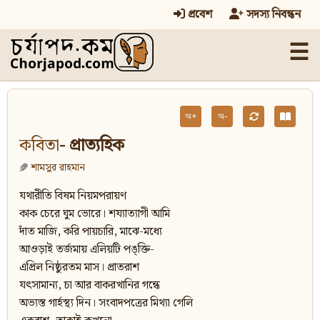
প্রবেশ
সদস্য নিবন্ধন
☰
অ+
অ-
কবিতা
- প্রাত্যহিক
শামসুর রাহমান
যথারীতি বিষম নিয়মপরায়ণ
কাক চেরে ঘুম ভোরে। শয্যাত্যাগী আমি
দাঁত মাজি, করি পায়চারি, মাঝে-মধ্যে
আওড়াই তর্জমায় এলিয়টি পঙ্‌ক্তি-
এপ্রিল নিষ্ঠুরতম মাস। প্রাতরাশ
যৎসামান্য, চা আর বাকরখানির গন্ধে
অভ্যস্ত গার্হস্থ্য দিন। সংবাদপত্রের মিথ্যা গেলি