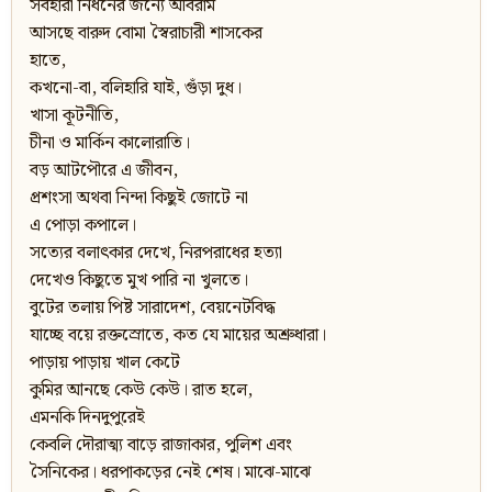
সর্বহারা নিধনের জন্যে অবিরাম
আসছে বারুদ বোমা স্বৈরাচারী শাসকের
হাতে,
কখনো-বা, বলিহারি যাই, গুঁড়া দুধ।
খাসা কূটনীতি,
চীনা ও মার্কিন কালোরাতি।
বড় আটপৌরে এ জীবন,
প্রশংসা অথবা নিন্দা কিছুই জোটে না
এ পোড়া কপালে।
সত্যের বলাৎকার দেখে, নিরপরাধের হত্যা
দেখেও কিছুতে মুখ পারি না খুলতে।
বুটের তলায় পিষ্ট সারাদেশ, বেয়নেটবিদ্ধ
যাচ্ছে বয়ে রক্তস্রোতে, কত যে মায়ের অশ্রুধারা।
পাড়ায় পাড়ায় খাল কেটে
কুমির আনছে কেউ কেউ। রাত হলে,
এমনকি দিনদুপুরেই
কেবলি দৌরাত্ম্য বাড়ে রাজাকার, পুলিশ এবং
সৈনিকের। ধরপাকড়ের নেই শেষ। মাঝে-মাঝে