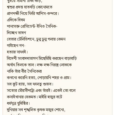
খুইয়ে সামান্য টাকা কড়ি,
শ্বশুর প্রদত্ত হাতঘড়ি কোনোমতে
প্রাণপক্ষী নিয়ে ফিরি আপিস-কন্দরে।
এদিকে বিষম
পানাসক্ত প্রেসিডেন্ট-ইনিও সৈনিক-
দিচ্ছেন ভাষণ
বেতার টেলিভিশনে, ঢুলু ঢুলু গলায় কেমন
গাইছেন গণ-
হত্যার সাফাই।
বিদেশী সংবাদদাতাগণ মিছেমিছি করছেন বাড়াবাড়ি
অর্থাৎ তিলকে তাল। লক্ষ লক্ষ নিরস্ত্র লোককে
নাকি তাঁর বীর সৈনিকেরা
কখনো করেনি হত্যা, পোড়ায়নি শহর ও গ্রাম।
সব ঝুট হ্যায়, সব ফালতু গুজব।
সত্যের মৌরসীপাট্রা একা তাঁরই। একেই তো বলে
কসাইখানার হেকমত। মাইরি হুজুর বটে
ধর্মপুত্র যুধিষ্ঠির।
দুনিয়ার সব শৃঙ্খলিত কৃষক মজুর শোনো,