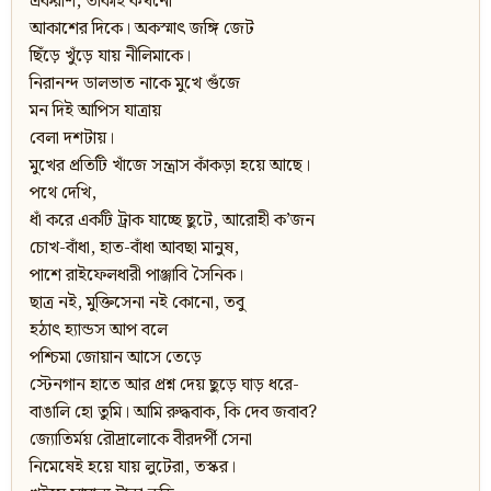
একরাশ, তাকাই কখনো
আকাশের দিকে। অকস্মাৎ জঙ্গি জেট
ছিঁড়ে খুঁড়ে যায় নীলিমাকে।
নিরানন্দ ডালভাত নাকে মুখে গুঁজে
মন দিই আপিস যাত্রায়
বেলা দশটায়।
মুখের প্রতিটি খাঁজে সন্ত্রাস কাঁকড়া হয়ে আছে।
পথে দেখি,
ধাঁ করে একটি ট্রাক যাচ্ছে ছুটে, আরোহী ক’জন
চোখ-বাঁধা, হাত-বাঁধা আবছা মানুষ,
পাশে রাইফেলধারী পাঞ্জাবি সৈনিক।
ছাত্র নই, মুক্তিসেনা নই কোনো, তবু
হঠাৎ হ্যান্ডস আপ বলে
পশ্চিমা জোয়ান আসে তেড়ে
স্টেনগান হাতে আর প্রশ্ন দেয় ছুড়ে ঘাড় ধরে-
বাঙালি হো তুমি। আমি রুদ্ধবাক, কি দেব জবাব?
জ্যোতির্ময় রৌদ্রালোকে বীরদর্পী সেনা
নিমেষেই হয়ে যায় লুটেরা, তস্কর।