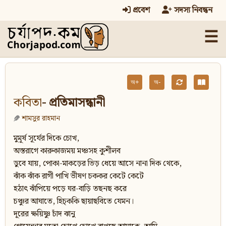
প্রবেশ
সদস্য নিবন্ধন
☰
অ+
অ-
কবিতা
- প্রতিমাসন্ধানী
শামসুর রাহমান
মুমূর্ষ সূর্যের দিকে চোখ,
অস্তরাগে কারুকাজময় মঞ্চসহ কুশীলব
ডুবে যায়, পোকা-মাকড়ের ভিড় ধেয়ে আসে নানা দিক থেকে,
ঝাঁক ঝাঁক রাগী পাখি ভীষণ চককর কেটে কেটে
হঠাৎ ঝাঁপিয়ে পড়ে ঘর-বাড়ি তছনছ করে
চঞ্চুর আঘাতে, হিচ্‌ককি ছায়াছবিতে যেমন।
দূরের ক্ষয়িষ্ণু চাঁদ ঝানু