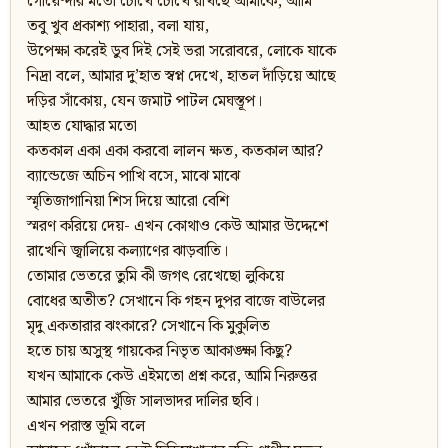
গোয়েন্দার মতো চোখে চোখে রাখছে আমাকে, আমি
তবু খুব প্রকাশ্য পাহারা, বলা যায়,
উপেক্ষা করেই ডুব দিই সেই ভরা সরোবরে, লোকে যাকে
নিদ্রা বলে, আমার দু’হাত স্বপ্ন দেখে, হাতল দাঁড়িয়ে আছে
দড়ির সাঁকোয়, যেন জমাট পাটল মেঘস্তূপ।
আহত যোদ্ধার মতো
কতকাল একা একা করবো লালন ক্ষত, কতকাল আর?
ব্যান্ডেজে অচিন পাখি বসে, মাঝে মাঝে
স্মৃতিজাগানিয়া শিস দিয়ে আরো বেশি
স্মরণ করিয়ে দেয়- এখন কোথাও কেউ আমার উদ্দেশে
রাখেনি জ্বালিয়ে কল্যাণের ঝাড়বাতি।
তোমার ভেতরে তুমি কী জগৎ রেখেছো লুকিয়ে
বোধের অতীত? সেখানে কি গহন দুপর বাজে বাউলের
মৃদু একতারার ঝংকারে? সেখানে কি মুকুলিত
হতে চায় অসুস্থ গায়কের নিভৃত আকাঙ্ক্ষা কিছু?
যখন আমাকে কেউ এইমতো প্রশ্ন করে, আমি নিরুত্তর
আমার ভেতরে খুঁজি সালভাদর দালির ছবি।
এখন পরাস্ত ভূমি বলে