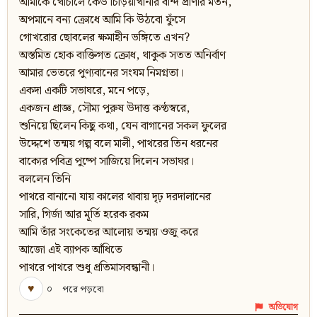
আমাকে খোঁচালে কেউ চিড়িয়াখানার বন্দি প্রাণীর মতন,
অপমানে বন্য ক্রোধে আমি কি উঠবো ফুঁসে
গোখরোর ছোবলের ক্ষমাহীন ভঙ্গিতে এখন?
অস্তমিত হোক ব্যক্তিগত ক্রোধ, থাকুক সতত অনির্বাণ
আমার ভেতরে পুণ্যবানের সংযম নিমগ্নতা।
একদা একটি সভাঘরে, মনে পড়ে,
একজন প্রাজ্ঞ, সৌম্য পুরুষ উদাত্ত কণ্ঠস্বরে,
শুনিয়ে ছিলেন কিছু কথা, যেন বাগানের সকল ফুলের
উদ্দেশে তন্ময় গল্প বলে মালী, পাথরের তিন ধরনের
বাক্যের পবিত্র পুষ্পে সাজিয়ে দিলেন সভাঘর।
বললেন তিনি
পাথরে বানানো যায় কালের থাবায় দৃঢ় দরদালানের
সারি, গির্জা আর মূর্তি হরেক রকম
আমি তাঁর সংকেতের আলোয় তন্ময় ওজু করে
আজো এই ব্যাপক আঁধিতে
পাথরে পাথরে শুধু প্রতিমাসবন্ধানী।
♥
০
পরে পড়বো
অভিযোগ