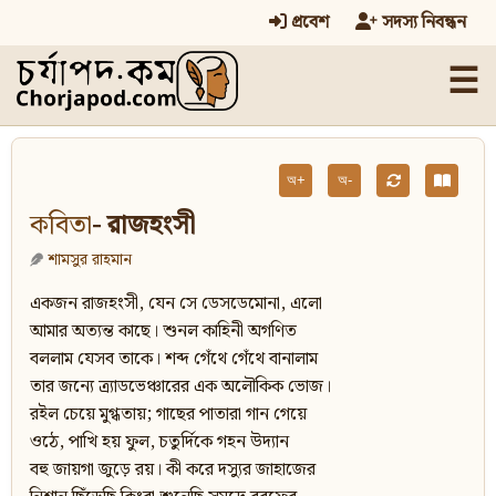
প্রবেশ
সদস্য নিবন্ধন
☰
অ+
অ-
কবিতা
- রাজহংসী
শামসুর রাহমান
একজন রাজহংসী, যেন সে ডেসডেমোনা, এলো
আমার অত্যন্ত কাছে। শুনল কাহিনী অগণিত
বললাম যেসব তাকে। শব্দ গেঁথে গেঁথে বানালাম
তার জন্যে ত্র্যাডভেঞ্চারের এক অলৌকিক ভোজ।
রইল চেয়ে মুগ্ধতায়; গাছের পাতারা গান গেয়ে
ওঠে, পাখি হয় ফুল, চতুর্দিকে গহন উদ্যান
বহু জায়গা জুড়ে রয়। কী করে দস্যুর জাহাজের