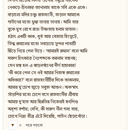
নিশান ছিঁড়েছি কিংবা শুনেছি সমুদ্রে বরফের
নেকড়ে-চিৎকার-জানালাম তাকে সবি একে একে।
বাড়ালো মদির চঞ্চু রাজহংসী, জড়াল আমাকে
গাউনের মতো ফুল্ল ডানায় ডানায়। আমি তার
বুকে মুখ রেখে রাঙা উষ্ণতায় হলাম মাতাল।
হঠাৎ একটি কাক, ধূর্ত আর বেজায় হিংসুটে,
স্নিগ্ধ রুমালের মতো সবচেয়ে সুন্দর পাতাটি
ছিঁড়ে নিয়ে গেল উড়ে। ‘আমারই রুমাল’ বলে আমি
দারুণ চিৎকারে নৈঃশব্দকে করলাম তছনছ;
যেন মস্ত হল-এ ঝাড়লণ্ঠনের দীর্ণ হাহাকার!
‘কী করে পেল সে ওই আমার নিজস্ব রুমালের
অধিকার?’ বলে রাজহংসীটির দিকে তাকালাম,
আমার দু’চোখ জুড়ে সবুজ আগুন। অকস্মাৎ
সাঁড়াশির মতো চেপে বসে রাজহংসীর গ্রীবায়
আমার দু’হাত আর ছিন্নভিন্ন নিজেরই হৃৎপিণ্ড
অদৃশ্য বর্শায়; দেখি, কী দারুণ নীল গলা তার,
চোখে নিদ্রা তীব্র এঁটে দিয়েছি, গাউন ছেঁড়াখোঁড়া।
♥
০
পরে পড়বো