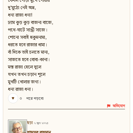
কেবল পোড়া মুখে পোরার
দু’মুঠো নেই অন্ন,
ধন্য রাজা ধন্য!
ঢ্যাম কুড় কুড় বাজনা বাজে,
পথে-ঘাটে সান্ত্রী সাজে।
শোনো সবাই হুকুমনামা,
ধরতে হবে রাজার ধামা।
বাঁ দিকে ভাই চলতে মানা,
সাজতে হবে বোবা-কানা।
মস্ত রাজা হেলে দুলে
যখন তখন চড়ান শূলে
মুখটি খোলার জন্য।
ধন্য রাজা ধন্য।
♥
০
পরে পড়বো
অভিযোগ
ছড়া
২ জুন ২০২৪
শামসুর রাহমান