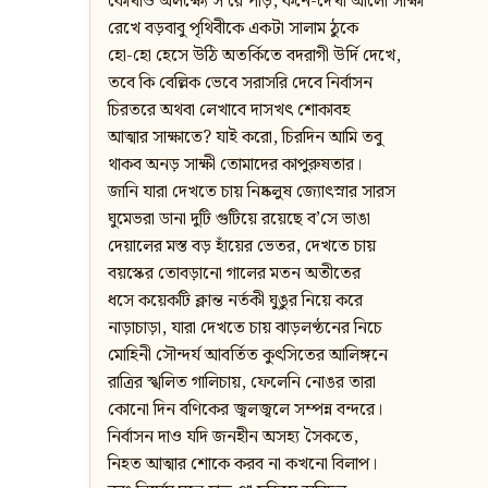
কোথাও অলক্ষ্যে স’রে পড়ি, কনে-দেখা আলো সাক্ষী
রেখে বড়বাবু পৃথিবীকে একটা সালাম ঠুকে
হো-হো হেসে উঠি অতর্কিতে বদরাগী উর্দি দেখে,
তবে কি বেল্লিক ভেবে সরাসরি দেবে নির্বাসন
চিরতরে অথবা লেখাবে দাসখৎ শোকাবহ
আত্মার সাক্ষাতে? যাই করো, চিরদিন আমি তবু
থাকব অনড় সাক্ষী তোমাদের কাপুরুষতার।
জানি যারা দেখতে চায় নিষ্কলুষ জ্যোৎস্নার সারস
ঘুমেভরা ডানা দুটি গুটিয়ে রয়েছে ব’সে ভাঙা
দেয়ালের মস্ত বড় হাঁয়ের ভেতর, দেখতে চায়
বয়স্কের তোবড়ানো গালের মতন অতীতের
ধসে কয়েকটি ক্লান্ত নর্তকী ঘুঙুর নিয়ে করে
নাড়াচাড়া, যারা দেখতে চায় ঝাড়লণ্ঠনের নিচে
মোহিনী সৌন্দর্য আবর্তিত কুৎসিতের আলিঙ্গনে
রাত্রির স্খলিত গালিচায়, ফেলেনি নোঙর তারা
কোনো দিন বণিকের জ্বলজ্বলে সম্পন্ন বন্দরে।
নির্বাসন দাও যদি জনহীন অসহ্য সৈকতে,
নিহত আত্মার শোকে করব না কখনো বিলাপ।