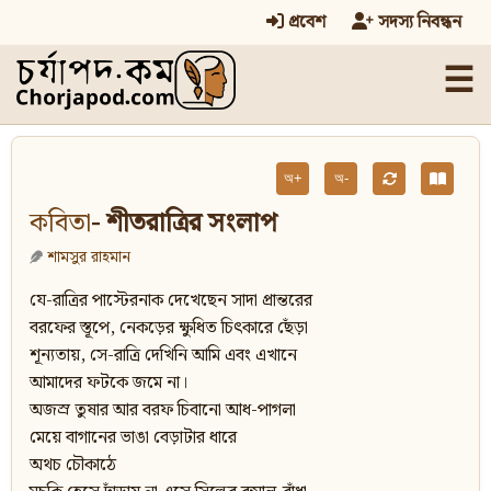
প্রবেশ
সদস্য নিবন্ধন
☰
অ+
অ-
কবিতা
- শীতরাত্রির সংলাপ
শামসুর রাহমান
যে-রাত্রির পাস্টেরনাক দেখেছেন সাদা প্রান্তরের
বরফের স্তূপে, নেকড়ের ক্ষুধিত চিৎকারে ছেঁড়া
শূন্যতায়, সে-রাত্রি দেখিনি আমি এবং এখানে
আমাদের ফটকে জমে না।
অজস্র তুষার আর বরফ চিবানো আধ-পাগলা
মেয়ে বাগানের ভাঙা বেড়াটার ধারে
অথচ চৌকাঠে