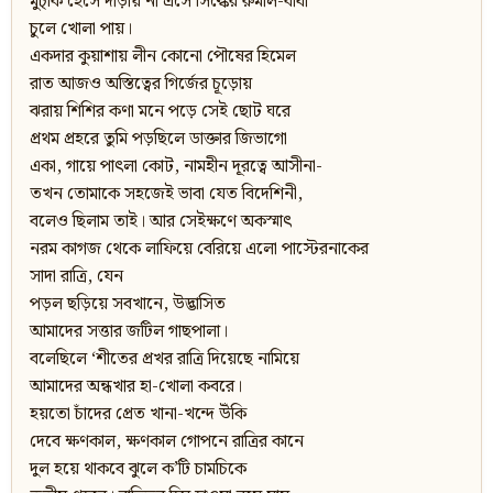
মুচ্‌কি হেসে দাঁড়ায় না এসে সিল্কের রুমাল-বাঁধা
চুলে খোলা পায়।
একদার কুয়াশায় লীন কোনো পৌষের হিমেল
রাত আজও অস্তিত্বের গির্জের চূড়োয়
ঝরায় শিশির কণা মনে পড়ে সেই ছোট ঘরে
প্রথম প্রহরে তুমি পড়ছিলে ডাক্তার জিভাগো
একা, গায়ে পাৎলা কোট, নামহীন দূরত্বে আসীনা-
তখন তোমাকে সহজেই ভাবা যেত বিদেশিনী,
বলেও ছিলাম তাই। আর সেইক্ষণে অকস্মাৎ
নরম কাগজ থেকে লাফিয়ে বেরিয়ে এলো পাস্টেরনাকের
সাদা রাত্রি, যেন
পড়ল ছড়িয়ে সবখানে, উদ্ভাসিত
আমাদের সত্তার জটিল গাছপালা।
বলেছিলে ‘শীতের প্রখর রাত্রি দিয়েছে নামিয়ে
আমাদের অন্ধখার হা-খোলা কবরে।
হয়তো চাঁদের প্রেত খানা-খন্দে উঁকি
দেবে ক্ষণকাল, ক্ষণকাল গোপনে রাত্রির কানে
দুল হয়ে থাকবে ঝুলে ক’টি চামচিকে