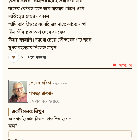
তৃতীয় প্রহরে। রাত্রিভর হিম হাওয়া বয়ে যায়
রক্তের ফেনিল হ্রদে আর বারবার কেঁপে ওঠে
অস্তিত্বের প্রচ্ছন্ন কংকাল।
আমি তার উত্তরে বলেছি এই দাঁতে-দাঁতে লাগা
নীল জীবনকে তাপ দেবে বসন্তের
উদার জ্বালানি। দ্যাখো চেয়ে সৌন্দর্যের গাঢ় স্তবে
মুখর রহস্যময় নিঃসঙ্গ মানুষ।
♥
০
পরে পড়বো
অভিযোগ
প্রেমের কবিতা
১ জুন ২০২৪
শামসুর রাহমান
২২২ বার পড়া হয়েছে
একটি মন্তব্য লিখুন
আপনার ইমেইল ঠিকানা প্রকাশিত হবে না।
নাম*