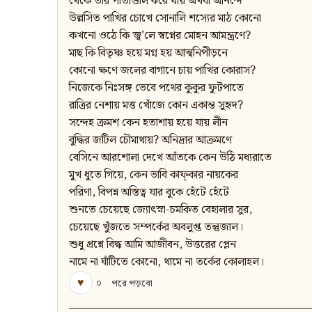
থেকে তার পাতাগুলি ঝরে যায় অথবা আনন্দে
উল্লসিত পাখির চোখে সোনালি শস্যের মাঠ কোনো
কখনো ওঠে কি জ্ব’লে স্বপ্নের মোহন আমন্ত্রণে?
মাছ কি বিতৃষ্ণ হয়ে মগ্ন হয় আত্মনিপীড়নে
কোনো ক্ষণে জলের বাগানে চায় পাখির কোরাস?
নিজেকে নিঃসঙ্গ ভেবে পথের কুকুর ফুটপাতে
রাত্রির নেশায় মত্ত খোঁজে কোন একান্ত সুহৃদ?
সন্দেহ ক্রমশ কেন হতাশায় হয়ে যায় লীন
বুদ্ধির জটিল চৌমাথায়? অনিদ্রার আক্রমণে
বেসিনে আরশোলা দেখে আঁতকে কেন উঠি মধ্যরাতে
মুখ ধুতে গিয়ে, কেন ভাবি কাফ্‌কার নায়কের
পরিণা, বিপন্ন অস্তিত্ব যার বুকে হেঁটে হেঁটে
শুনতে চেয়েছে জ্যোৎস্না-চমকিত বেহালার সুর,
চেয়েছে খুঁজতে সম্পর্কের অবলুপ্ত তন্তুজাল।
শুধু প্রশ্নে বিদ্ধ আমি আজীবন, উত্তরের প্লেন
নামে না ঘাঁটিতে কোনো, থামে না তর্কের কোলাহল।
♥
০
পরে পড়বো