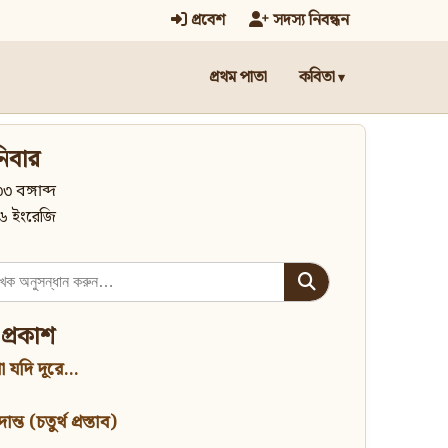
প্রবেশ
সদস্য নিবন্ধন
প্রথম পাতা
কবিতা
িবার
৩ বঙ্গাব্দ
৬ ইংরেজি
 প্রকাশ
 যদি দূরে...
্ত (চতুর্থ প্রস্তাব)