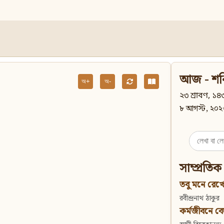
আজ - শন
অ+
অ-
২৩ শ্রাবণ, ১৪৩
৮ আগস্ট, ২০২
Search
for:
সাম্প্রতিক
তবু মনে রেখো
রবীন্দ্রনাথ ঠাকুর
কর্মজীবনে বেদান