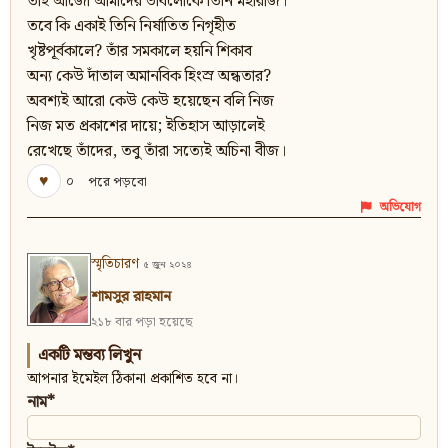
তাই আজো আমাদের ভাবলোকে তিনি মহারাজ।
তবে কি একাই তিনি নির্ষাতিত নিগৃহীত
খৃষ্টপূর্বকালে? তাঁর সমকালে হয়নি শিকাব
অন্য কেউ দাঁতাল অমানবিক হিংস্র অন্ধতার?
অবশ্যই আরো কেউ কেউ হয়েছেন বলি নিজ
নিজ মত প্রকাশের দায়ে; ইতিহাস আড়ালেই
রেখেছে তাঁদের, তবু তাঁরা সত্যেই অচিনা বীজ।
♥
০
পরে পড়বো
অভিযোগ
স্মৃতিচারণ
৫ জুন ২০২৪
শামসুর রাহমান
২১৮ বার পড়া হয়েছে
একটি মন্তব্য লিখুন
আপনার ইমেইল ঠিকানা প্রকাশিত হবে না।
নাম*