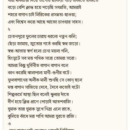
যারা মাঝরাস্তা দিয়ে ভাগ্যের ছ্যাকড়া গাড়ি হাঁকাতে হাঁকাতে
বড়ো বেশি ক্লান্ত হয়ে পড়েছি সম্প্রতি, আমরাই
শহরে বাগান চাই লিরিকের প্রসন্নতা-ছাওয়া;
এবং বিশ্বেস করো আছে আজো চাওয়ার সাহস।
২
চেতনপুরে ফুলের চারায় ধরলো নতুন কলি;
ছেঁড়া জামায়, জুতোর গর্তে করছি স্বপ্ন জড়ো।
স্বপ্ন-আভায় স্বর্গ হলো চেনা ময়লা গলি,
হিংসুটে সব মত্ত পথিক সরো তোমরা সরো।
আমরা কিছু দুর্বিনীত বাগান বাগান বলে
কান করেছি ঝালাপালা মানী-গুণীর বটে।
ফুলবাগানের অলীক মালী শুনছি সে কোন্‌ ছলে
মস্ত বাগান সাজিয়ে দেবে, দৈবে কতোই ঘটে!
শিল্পকর্মে আস্থা ছিল বলেই ক্ষুধার দাঁতে
দীর্ণ হয়ে ক্লিন্ন প্রাণে পোড়াই আতশবাজি।
ঘুমাক তারা ঘুমাক সুখে নিদ্রা এলে রাতে,
ঝুলিয়ে কাঁধে মরা পাখি আমরা ঘুরতে রাজি।
৩