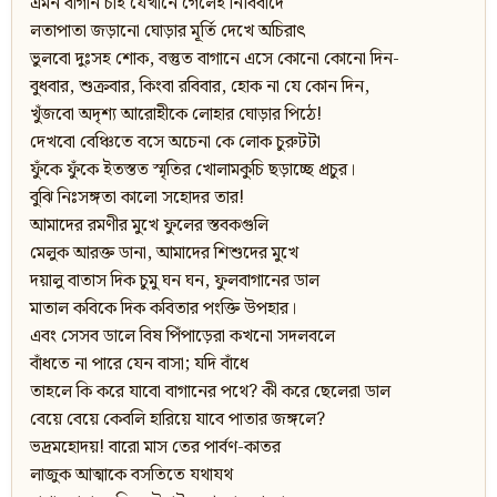
এমন বাগান চাই যেখানে গেলেই নির্বিবাদে
লতাপাতা জড়ানো ঘোড়ার মূর্তি দেখে অচিরাৎ
ভুলবো দুঃসহ শোক, বস্তুত বাগানে এসে কোনো কোনো দিন-
বুধবার, শুক্রবার, কিংবা রবিবার, হোক না যে কোন দিন,
খুঁজবো অদৃশ্য আরোহীকে লোহার ঘোড়ার পিঠে!
দেখবো বেঞ্চিতে বসে অচেনা কে লোক চুরুটটা
ফুঁকে ফুঁকে ইতস্তত স্মৃতির খোলামকুচি ছড়াচ্ছে প্রচুর।
বুঝি নিঃসঙ্গতা কালো সহোদর তার!
আমাদের রমণীর মুখে ফুলের স্তবকগুলি
মেলুক আরক্ত ডানা, আমাদের শিশুদের মুখে
দয়ালু বাতাস দিক চুমু ঘন ঘন, ফুলবাগানের ডাল
মাতাল কবিকে দিক কবিতার পংক্তি উপহার।
এবং সেসব ডালে বিষ পিঁপাড়েরা কখনো সদলবলে
বাঁধতে না পারে যেন বাসা; যদি বাঁধে
তাহলে কি করে যাবো বাগানের পথে? কী করে ছেলেরা ডাল
বেয়ে বেয়ে কেবলি হারিয়ে যাবে পাতার জঙ্গলে?
ভদ্রমহোদয়! বারো মাস তের পার্বণ-কাতর
লাজুক আত্মাকে বসতিতে যথাযথ