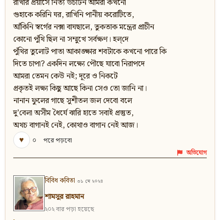
রাখার প্রয়াসে নিত্য উচাটন আমরা কখনো
গুহাকে করিনি ঘর, রাখিনি পানীয় করোটিতে,
আঁকিনি স্বর্গের নক্সা বাঘছালে, তুকতাক মন্ত্রের প্রাচীন
কোনো পুঁথি ছিল না সম্মুখে সর্বক্ষণ। হল্‌দে
পুঁথির তুলোট পাতা আকাঙ্ক্ষার শবটাকে কখনো পারে কি
দিতে চাপা? একদিন লক্ষ্যে পৌছে যাবো নিরাপদে
আমরা তেমন কেউ নই; দূরে ও নিকটে
প্রকৃতই লক্ষ্য কিছু আছে কিনা সেও তো জানি না।
নানান ফুলের গাছে সুশীতল জল দেবো বলে
দু’বেলা অসীম ধৈর্যে ঝারি হাতে সবাই প্রস্তুত,
অথচ বাগানই নেই, কোথাও বাগান নেই আজ।
♥
০
পরে পড়বো
অভিযোগ
বিবিধ কবিতা
৩১ মে ২০২৪
শামসুর রাহমান
২০২ বার পড়া হয়েছে