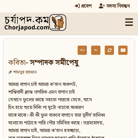
প্রবেশ
সদস্য নিবন্ধন
☰
অ+
অ-
কবিতা
- সম্পাদক সমীপেষু
শামসুর রাহমান
আমরা বাগান চাই আমরা ক’জন অকপট,
শান্তিবাদী ক্লান্ত নাগরিক এমন বাগান চাই
যেখানে ফুলের কাছে সহজে পারবো যেতে, ঘাসে
চিৎ হয়ে শুয়ে দিব্যি পা দুটো নাড়বো অকারণ
মাঝে মাঝে। কী কী ফুল থাকবে বাগানে তার সুদীর্ঘ তালিকা
বলোতো পাঠাতে পারি পৌর সমিতির কাছে। ভদ্রমহোদয়,
আমরা বাগান চাই, আমরা ক’জন হতচ্ছাড়া,