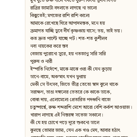
মুখ ধুতে রুক্ষ গালে ঘষতে বুরুশ কিংবা সুদীর্ঘ বিগত
রাত্রির জামাটা বদলাতে লাগছে না ভালো
কিছুতেই; মগজের রাশি রাশি কালো
আমাকে রেখেছে ঘিরে আপাদমস্তক, মনে হয়
ক্রমাগত যাচ্ছি ডুবে দীর্ঘ কৃষ্ণকায় ঘাসে; ভয়, তাই ভয়।
কত দ্রুত পাল্টে যাচ্ছে পট। শত-শত কুশীলব
নব্য নায়কের করে স্তব
বেজায় পুরোনো সুরে, হয় নতজানু সারি সারি
পুরুষ ও নারী
ইস্পাতি নির্দেশে, মাঝে-মাঝে ওরা কী যেন কুড়ায়
ডানে-বামে, অকস্মাৎ যখন ফুরায়
মেকী সে উৎসব, জিভে তীব্র তেতো স্বাদ ঝুলে থাকে
সরাক্ষণ, ভাঙা দঙ্গলের ভেতরে কে কাকে ডাকে,
বোঝা দায়, এলোমেলো প্রেতারিত পদধ্বনি বাজে
চতুষ্পার্শ্বে, রুক্ষ শব্দরাশি মেশে আরো বেশি কর্কশ আওয়াজ।
খারাপ লাগছে এই নিস্তরঙ্গ সতেজ সকালে।
কী যে হয় চোখে পড়ে দূরে শুকনো ডালে
ঝুলছে তোমার জামা, যেন এক খণ্ড মেঘ, আবার হঠাৎ