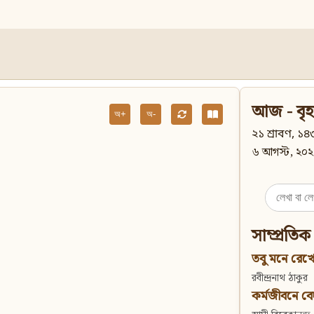
আজ - বৃহ
অ+
অ-
২১ শ্রাবণ, ১৪৩
৬ আগস্ট, ২০২
Search
for:
সাম্প্রতিক
তবু মনে রেখো
রবীন্দ্রনাথ ঠাকুর
কর্মজীবনে বেদান