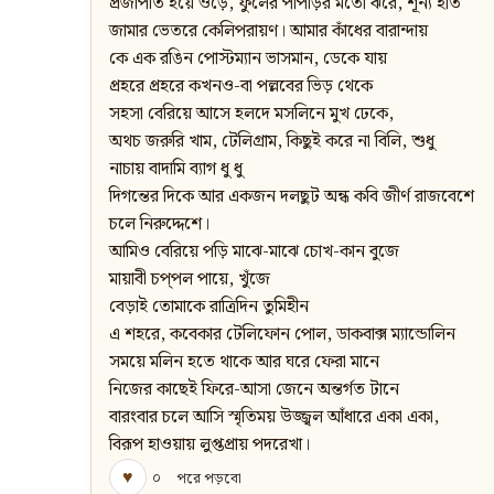
প্রজাপতি হয়ে ওড়ে, ফুলের পাপড়ির মতো ঝরে, শূন্য হাত
জামার ভেতরে কেলিপরায়ণ। আমার কাঁধের বারান্দায়
কে এক রঙিন পোস্টম্যান ভাসমান, ডেকে যায়
প্রহরে প্রহরে কখনও-বা পল্লবের ভিড় থেকে
সহসা বেরিয়ে আসে হলদে মসলিনে মুখ ঢেকে,
অথচ জরুরি খাম, টেলিগ্রাম, কিছুই করে না বিলি, শুধু
নাচায় বাদামি ব্যাগ ধু ধু
দিগন্তের দিকে আর একজন দলছুট অন্ধ কবি জীর্ণ রাজবেশে
চলে নিরুদ্দেশে।
আমিও বেরিয়ে পড়ি মাঝে-মাঝে চোখ-কান বুজে
মায়াবী চপ্‌পল পায়ে, খুঁজে
বেড়াই তোমাকে রাত্রিদিন তুমিহীন
এ শহরে, কবেকার টেলিফোন পোল, ডাকবাক্স ম্যান্ডোলিন
সময়ে মলিন হতে থাকে আর ঘরে ফেরা মানে
নিজের কাছেই ফিরে-আসা জেনে অন্তর্গত টানে
বারংবার চলে আসি স্মৃতিময় উজ্জ্বল আঁধারে একা একা,
বিরূপ হাওয়ায় লুপ্তপ্রায় পদরেখা।
♥
০
পরে পড়বো