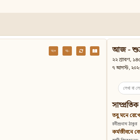
আজ - শুক
অ+
অ-
২২ শ্রাবণ, ১৪৩
৭ আগস্ট, ২০২
Search
for:
সাম্প্রতিক
তবু মনে রেখো
রবীন্দ্রনাথ ঠাকুর
কর্মজীবনে বেদান