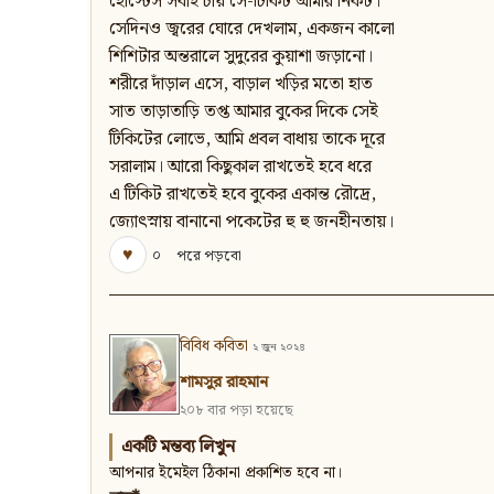
হোস্টেস সবাই চায় সে-টিকিট আমার নিকট।
সেদিনও জ্বরের ঘোরে দেখলাম, একজন কালো
শিশিটার অন্তরালে সুদুরের কুয়াশা জড়ানো।
শরীরে দাঁড়াল এসে, বাড়াল খড়ির মতো হাত
সাত তাড়াতাড়ি তপ্ত আমার বুকের দিকে সেই
টিকিটের লোভে, আমি প্রবল বাধায় তাকে দূরে
সরালাম। আরো কিছুকাল রাখতেই হবে ধরে
এ টিকিট রাখতেই হবে বুকের একান্ত রৌদ্রে,
জ্যোৎস্নায় বানানো পকেটের হু হু জনহীনতায়।
♥
০
পরে পড়বো
বিবিধ কবিতা
২ জুন ২০২৪
শামসুর রাহমান
২০৮ বার পড়া হয়েছে
একটি মন্তব্য লিখুন
আপনার ইমেইল ঠিকানা প্রকাশিত হবে না।