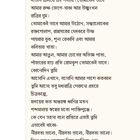
দাওনি এলিয়ে এই শয্যায়। তোমাকেই ভাবে
আমার রুক্ষ জেগে-থাকা আর উচ্ছুংখল
রাত্রির ঘুম।
তোমাকেই ভাবে আমার উঠোন, সন্ধ্যালোকের
রক্তগোলাপ, রান্নাঘরের ফোকরে উষ্ণ
পায়রার বুক, শূন্য রেকাবি এবং আমার
কবিতার খাতা।
আমার আঙুল, আমার চোখের অভিজ্ঞ পাতা,
পাঁজরের হাড় প্রতি রোমকূপ তোমাকেই ভাবে।
কোনোদিন তুমি
আসোনি এখানে, বসোনি আমার পাশে কতকাল
তুমি আসো তবু মধ্যরাত্রি পেরুনো প্রহরে
চিত্রকল্পে,
হৃদয়ের কত অন্তরঙ্গ ধ্বনির মতন
শব্দমালায় স্বপ্নের মতো পংক্তিপুঞ্জে।
কে যেন সহসা বলে রাত্তিরে এভাই তুমি
এভাবেই থাকো-
নীরবতা ভালো, নীরবতা ভালো, নীরবতা ভালো।