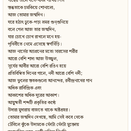
গাছের ডালে বসে-থাকা পাখির শিস
স্তব্ধতাকে চমকিয়ে শোনালো,
আজ তোমার জন্মদিন।
ঘরে হঠাৎ ঢুকে-পড়া ভ্রমর গুন্‌গুনিয়ে
বলে গেল আজ তার জন্মদিন,
যার চোখে চোখ রাখলে মনে হয়-
পৃথিবীতে নেমে এসেছে স্বর্গসিঁড়ি।
আজ নার্সের অ্যাপ্রনের মতো সারসের শরীর
আরো বেশি শাদা আজ উজ্জ্বল,
সূর্যের আবীর আরো বেশি রঙিন হয়ে
প্রতিবিম্বিত দিনের গালে, নদী আরো বেশি নদী;
আজ ফুলের স্তবকগুলো আনন্দের, রবীন্দ্রনাথের গান
অধিক রাবিন্দ্রিক এবং
আকাশের অধিক দূরের আকাশ।
আয়ুষ্মতী শব্দটি প্রকৃতির কণ্ঠে
উদারা মুদারায় বাজতে থাকে অষ্টপ্রহর।
তোমার জন্মদিন দেখছে, আমি সেই কবে থেকে
টেবিলে ঝুঁকে উদ্যমকে ফোঁটা ফোঁটা মুক্তোয়