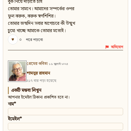
বুক নিয়ে দাঁড়াতে চাই
তোমার সামনে। আমাদের সম্পর্কের ওপর
ফুল ঝরুক, ঝরুক স্বর্গশিশির।
তোমার জন্মদিন সবার অগোচরে কী উন্মুখ
চুমো খাচ্ছে আমাকে তোমার মতোই।
♥
০
পরে পড়বো
অভিযোগ
প্রেমের কবিতা
১৬ জুলাই ২০২৪
শামসুর রাহমান
২১৭ বার পড়া হয়েছে
একটি মন্তব্য লিখুন
আপনার ইমেইল ঠিকানা প্রকাশিত হবে না।
নাম*
ইমেইল*