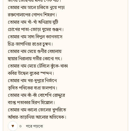
জাগর জোছনার মদির শেক নাচ।
তোমার নাম ডালে চকিতে নুয়ে পড়া
রক্তগোলাপের গোপন শিহরণ।
তোমার নাম খাঁ-খাঁ অনিদ্রায় দুটি
চোখের পাতা-জোড়া ঘুমের গুঞ্জন।
তোমার নাম সাদা বিপুল ক্যানভাসে
চিত্র-জাগানিয়া রঙের চুম্বন।
তোমার নাম মেয়ে গুণীর বেহালায়
ছায়ার নিরালায় গভীর কোনো গৎ।
তোমার নাম মেয়ে টেবিলে ঝুঁকে-থাকা
কবির উদ্বেল বুকের স্পন্দন।
তোমার নাম খর-দুপুরে নির্জনে
তৃষিত পথিকের ব্যগ্র জলপান।
তোমার নাম ঝাঁ-ঝাঁ বোশেখি রোদ্দুরে
ব্যাপ্ত পতাকার হিরণ হিল্লোল।
তোমার নাম কালো জেলের খুপরিতে
আঁধার-তাড়ানিয়া আলোর অভিষেক।
♥
০
পরে পড়বো