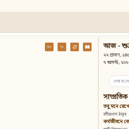
আজ - শুক
অ+
অ-
২২ শ্রাবণ, ১৪৩
৭ আগস্ট, ২০২
Search
for:
সাম্প্রতিক
তবু মনে রেখো
রবীন্দ্রনাথ ঠাকুর
কর্মজীবনে বেদান