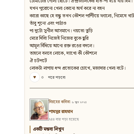
টোমাটোর গোলা ছোটে। ঐন্দ্রজালিকের হাত-পা হয়ে যায় হিম।
যখন পুরোনো খেলা কোনো অর্থ করে না বহন
কারো কাছে হে বন্ধু তখন কৌশল পাল্টিয়ে ফ্যালো, নিমেষে খা
তাঁবু শূন্যে এবং পাঠাও
পা দুটো সুনীল আসমানে। নয়তো তুড়ি
মেরে দিব্যি নিজেই নিজের বুকে ছুরি
আমূল বিঁধিয়ে আনো রক্ত রঙের বদলে।
তাহলে বলবে লোকে, দ্যাখো কী কৌশলে
ঐ চটপটে
লোকটা লাগায় ধন্দ প্রত্যেকের চোখে, মজাদার খেলা বটে।
♥
০
পরে পড়বো
বিরহের কবিতা
৬ জুন ২০২৪
শামসুর রাহমান
২৪৪ বার পড়া হয়েছে
একটি মন্তব্য লিখুন