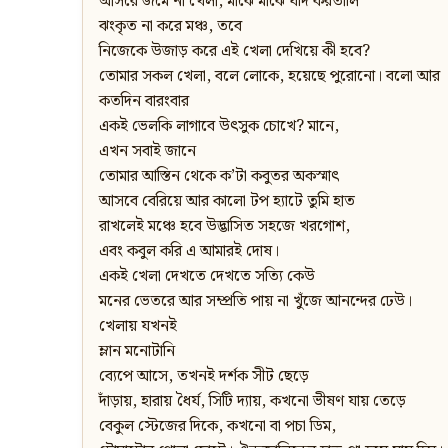
আসরে জমে না খেলা, মাঝে মাঝে যদি করতালি
ঝংকৃত না করে মঞ্চ, তবে
নিজেকে উজাড় করে এই খেলা দেখিয়ে কী হবে?
তোমার সকল খেলা, বলে লোকে, হয়েছে পুরোনো। বলো আর
কতদিন বারংবার
একই ভেলকি লাগাবে উৎসুক চোখে? মানে,
এখন সবাই জানে
তোমার আস্তিন থেকে ক’টা কবুতর অকস্মাৎ
আসবে বেরিয়ে আর কালো টপ হ্যাটে তুমি হাত
রাখলেই মঞ্চে হবে উদ্ভাসিত সহজে খরগোশ,
এবং কবুল করি এ আমারই দোষ।
একই খেলা দেখতে দেখতে সত্যি কেউ
মনের ভেতরে আর সম্প্রতি পায় না খুঁজে আনন্দের ঢেউ।
খেলায় যখনই
ম্লান মনোটানি
ব্যেপে আসে, তখনই দর্শক সীট ছেড়ে
দাঁড়ায়, হারায় ধৈর্য, সিটি দ্যায়, কখনো ভীষণ যায় তেড়ে
বেকুল স্টেজের দিকে, কখনো বা পচা ডিম,