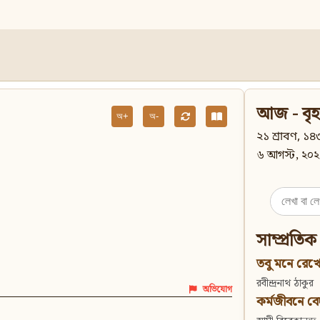
আজ - বৃহ
অ+
অ-
২১ শ্রাবণ, ১৪৩
৬ আগস্ট, ২০২
Search
for:
সাম্প্রতিক
তবু মনে রেখো
রবীন্দ্রনাথ ঠাকুর
অভিযোগ
কর্মজীবনে বেদান