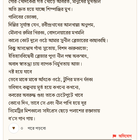
গোর-খোদকেরা গর্ত খোঁড়ে অবিরত, মানুষের মুখগুলি
অতি দ্রুত হয়ে যাচ্ছে শিম্পাঞ্জির মুখ।
গালিবের জোব্বা,
দিল্লির সূর্যাস্ত যেন, রবীন্দ্রনাথের আলখাল্লা অনুপম,
মৌলানা রুমির খিরকা, বোদলেয়ারের মখমলি
কালো কোট দুলে ওঠে আমার সুনীল ব্লেজারের কাছাকাছি।
কিছু অসন্তোষ গাঁথা সুতোয়, বিশদ কারুকাজে;
ইতিহাসবিদ্বেষী ব্লেজার পুণ্য নীল পদ্ম অকস্মাৎ,
অবাধ স্বাতন্ত্র্য চায় ব্যাপক নির্মুখতায় আজ।
নষ্ট হয়ে যাবে
ভেবে মাঝে মাঝে আঁৎকে ওঠে, টুপির মতন ফাঁকা
ভবিষ্যৎ কল্পনায় মূর্ত হয়ে কখনো কখনো,
কবরের অবরুদ্ধ গুহা তাকে চেটেপুটে খাবে
কোনো দিন, ভাবে সে এবং নীল পাখি হয়ে দূর
সিমেট্রির মিশকালো সাইপ্রেস ছেড়ে পলাশের রক্তাভায়
ব’সে গান গায়।
♥
০
পরে পড়বো
অভিযোগ