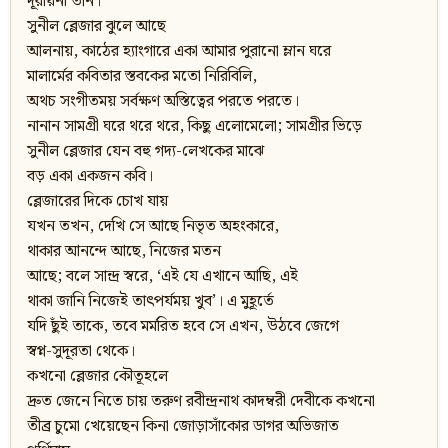
দূরায়নী তান।
সুনীল ব্লেজার ঝুলে আছে
আলনায়, কাঠের হ্যাংগারে একা আমার পুরানো ম্লান ঘরে
মালার্মের কবিতার স্তবকের মতো নিরিবিলি,
অথচ সংগীতময় সর্বক্ষণ অস্তিত্বের পরতে পরতে।
নানান সামগ্রী ঘরে থরে থরে, কিছু এলোমেলো; সামগ্রীর ভিড়ে
সুনীল ব্লেজার যেন বহু গদ্য-লেখকের মাঝে
বড় একা একজন কবি।
ব্লেজারের দিকে চোখ যায়
যখন তখন, দেখি সে আছে নিভৃত অহংকারে,
থাকার আনন্দে আছে, নিজের মতন
আছে; বলে সান্দ্র স্বরে, ‘এই যে এখানে আছি, এই
থাকা জানি নিজেই তাৎপর্যময় খুব’। এ মুহূর্তে
যদি ছুঁই তাকে, তবে মর্মরিত হবে সে এখন, উঠবে জেগে
স্বপ্ন-সুদূরতা থেকে।
কখনো ব্লেজার কৌতূহলে
দ্রুত জেনে নিতে চায় তরুণ রবীন্দ্রনাথ কাদম্বরী দেবীকে কখনো
তীব্র চুমো খেয়েছেন কিনা জোড়াসাঁকোর ডাগর অভিজাত