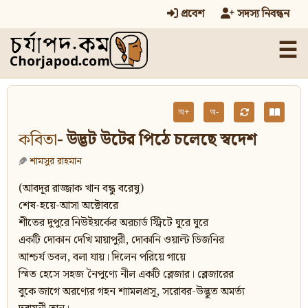
প্রবেশ
সদস্য নিবন্ধন
☰
অ+
অ-
কবিতা
- উদ্ভট উটের পিঠে চলেছে স্বদেশ
শামসুর রাহমান
(আবদূর রাজ্জাক খান বন্ধু বরেষু)
শেষ-হয়ে-আসা অক্টোবরে
শীতের দুপুরে নিউইয়র্কের অরচার্ড স্ট্রিটে ঘুরে ঘুরে
একটি দোকান দেখি মায়াপুরী, দোকানি ওয়াল্ট ডিজনির
আশ্চর্য ডবল, বলা যায়। দিলেন পরিয়ে গায়ে
স্মিত হেসে সহজ নৈপুণ্যে নীল একটি ব্লেজার। ব্লেজারের
বুকে জাগে অরণ্যের গহন শ্যামলপ্রসূ, সরোবর-উদ্ভুত অমর্ত্য