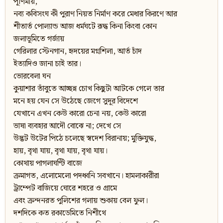
পূর্ণিমায়,
নব্য কবিসংঘ কী পুরাণ নিয়ত নির্মাণ করে মেধার কিরণে আর
শীতার্ত পোল্যান্ড আজ ধর্মঘটে রূদ্ধ কিনা কিংবা কোন
জলাভূমিতে গর্জায়
গেরিলার স্টেনগান, হৃদয়ের মগ্নশিলা, আর্ত চাঁদ
ইত্যাদিও জানা চাই তার।
ভোরবেলা ঘন
কুয়াশার তাঁবুতে আচ্ছন্ন চোখ কিছুটা আটকে গেলে তার
মনে হয় যেন সে উঠেছে জেগে সুদূর বিদেশে
যেখানে এখন কেউ কারো চেনা নয়, কেউ কারো
ভাষা ব্যবহার আদৌ বোঝে না; দেখে সে
উদ্ভট উটের পিঠে চলেছে স্বদেশ বিরানায়; মুক্তিযুদ্ধ,
হায়, বৃথা যায়, বৃথা যায়, বৃথা যায়।
কোথায় পাগলাঘণ্টি বাজে
ক্রমাগত, এলোমেলো পদধ্বনি সবখানে। হামলাকারীরা
ট্রাম্পেট বাজিয়ে ঘোরে শহরে ও গ্রামে
এবং ক্রন্দনরত পুলিশের গলায় শুকায় বেল ফুল।
দশদিকে কত রকাডেমিতে নিশীথে