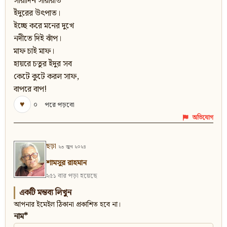
সারাদিন সারারাত
ইঁদুরের উৎপাত।
ইচ্ছে করে মনের দুখে
নদীতে দিই ঝাঁপ।
মাফ চাই মাফ।
হায়রে চতুর ইঁদুর সব
কেটে কুটে করল সাফ,
বাপরে বাপ!
♥
০
পরে পড়বো
অভিযোগ
ছড়া
২৩ জুন ২০২৪
শামসুর রাহমান
২৫১ বার পড়া হয়েছে
একটি মন্তব্য লিখুন
আপনার ইমেইল ঠিকানা প্রকাশিত হবে না।
নাম*