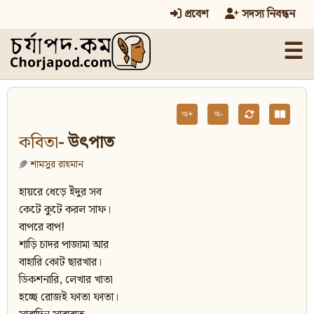
প্রবেশ
সদস্য নিবন্ধন
☰
অ+
অ-
কবিতা
- উৎপাত
শামসুর রাহমান
হায়রে ধেড়ে ইঁদুর সব
কেটে কুটে করল সাফ।
বাপরে বাপ!
শাড়ি চাদর পাজামা আর
বাহারি কোট ছারখার।
ডিকশনারি, লেখার খাতা
হচ্ছে রোজই ফাতা ফাতা।