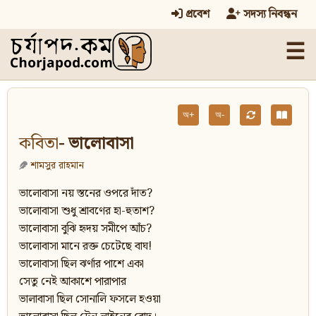
প্রবেশ
সদস্য নিবন্ধন
☰
অ+
অ-
কবিতা
- ভালোবাসা
শামসুর রাহমান
ভালোবাসা নয় স্তনের ওপরে দাঁত?
ভালোবাসা শুধু শ্রাবণের হা-হুতাশ?
ভালোবাসা বুঝি হৃদয় সমীপে আঁচ?
ভালোবাসা মানে রক্ত চেটেছে বাঘ!
ভালোবাসা ছিল ঝর্ণার পাশে একা
সেতু নেই আকাশে পারাপার
ভালাবাসা ছিল সোনালি ফসলে হওয়া