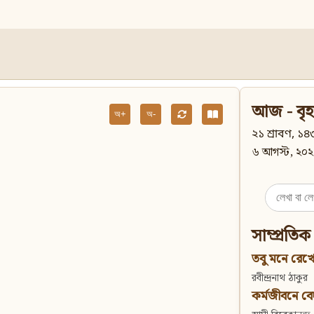
আজ - বৃহ
অ+
অ-
২১ শ্রাবণ, ১৪৩
৬ আগস্ট, ২০২
Search
for:
সাম্প্রতিক
তবু মনে রেখো
রবীন্দ্রনাথ ঠাকুর
কর্মজীবনে বেদান