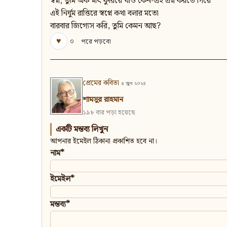
স্বপ্ন, তুমি অকস্মাৎ ফুরিয়ে যাও কেন-এই প্রশ্ন করতে গিয়ে
এই নির্ঘুম রাত্তিরে স্বপ্নে কথা বলার মতো
বারবার জিগ্যেস করি, তুমি কেমন আছ?
♥
০
পরে পড়বো
প্রেমের কবিতা
৫ জুন ২০২৪
শামসুর রাহমান
১৯৮ বার পড়া হয়েছে
একটি মন্তব্য লিখুন
আপনার ইমেইল ঠিকানা প্রকাশিত হবে না।
নাম*
ইমেইল*
মন্তব্য*