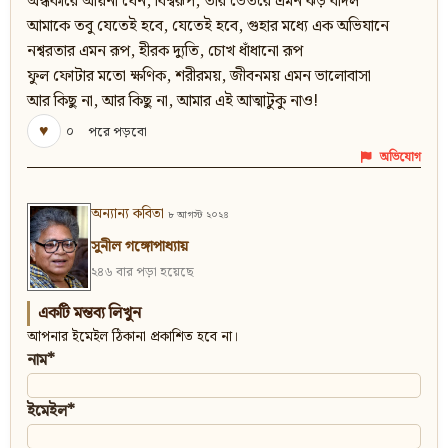
অন্ধকারে আয়না যেন, বিশ্বরূপ, তার ভেতরে এমন ঝড় বাদল
আমাকে তবু যেতেই হবে, যেতেই হবে, গুহার মধ্যে এক অভিযানে
নশ্বরতার এমন রূপ, হীরক দ্যুতি, চোখ ধাঁধানো রূপ
ফুল ফোটার মতো ক্ষণিক, শরীরময়, জীবনময় এমন ভালোবাসা
আর কিছু না, আর কিছু না, আমার এই আত্মাটুকু নাও!
♥
০
পরে পড়বো
অভিযোগ
অন্যান্য কবিতা
৮ আগস্ট ২০২৪
সুনীল গঙ্গোপাধ্যায়
২৪৬ বার পড়া হয়েছে
একটি মন্তব্য লিখুন
আপনার ইমেইল ঠিকানা প্রকাশিত হবে না।
নাম*
ইমেইল*