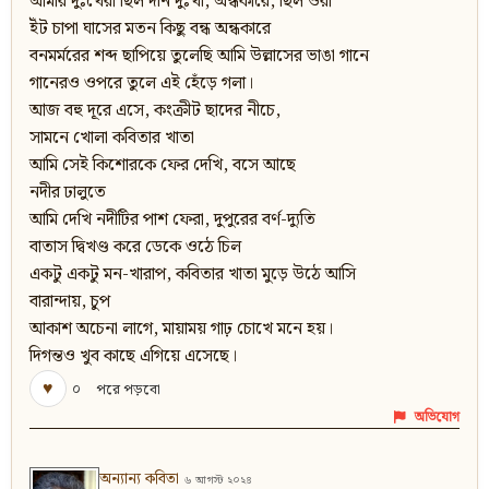
আমার দুঃখেরা ছিল দীন দুঃখী, অন্ধকারে, ছিল ওরা
ইঁট চাপা ঘাসের মতন কিছু বন্ধ অন্ধকারে
বনমর্মরের শব্দ ছাপিয়ে তুলেছি আমি উল্লাসের ভাঙা গানে
গানেরও ওপরে তুলে এই হেঁড়ে গলা।
আজ বহু দূরে এসে, কংক্রীট ছাদের নীচে,
সামনে খোলা কবিতার খাতা
আমি সেই কিশোরকে ফের দেখি, বসে আছে
নদীর ঢালুতে
আমি দেখি নদীটির পাশ ফেরা, দুপুরের বর্ণ-দ্যুতি
বাতাস দ্বিখণ্ড করে ডেকে ওঠে চিল
একটু একটু মন-খারাপ, কবিতার খাতা মুড়ে উঠে আসি
বারান্দায়, চুপ
আকাশ অচেনা লাগে, মায়াময় গাঢ় চোখে মনে হয়।
দিগন্তও খুব কাছে এগিয়ে এসেছে।
♥
০
পরে পড়বো
অভিযোগ
অন্যান্য কবিতা
৬ আগস্ট ২০২৪