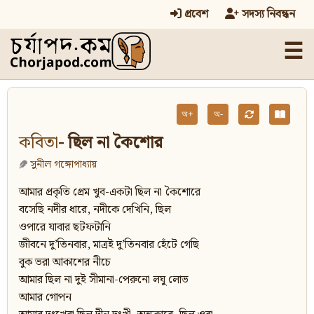
প্রবেশ
সদস্য নিবন্ধন
☰
অ+
অ-
কবিতা
- ছিল না কৈশোর
সুনীল গঙ্গোপাধ্যায়
আমার প্রকৃতি প্রেম খুব-একটা ছিল না কৈশোরে
বসেছি নদীর ধারে, নদীকে দেখিনি, ছিল
ওপারে যাবার ছটফটানি
জীবনে দু’তিনবার, মাত্রই দু’তিনবার হেঁটে গেছি
বুক ভরা আকাশের নীচে
আমার ছিল না দুই সীমানা-পেরুনো লঘু লোভ
আমার গোপন