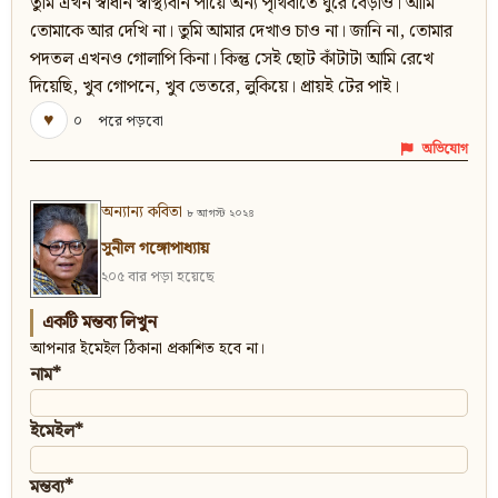
তুমি এখন স্বাধীন স্বাস্থ্যবান পায়ে অন্য পৃথিবীতে ঘুরে বেড়াও। আমি
তোমাকে আর দেখি না। তুমি আমার দেখাও চাও না। জানি না, তোমার
পদতল এখনও গোলাপি কিনা। কিন্তু সেই ছোট কাঁটাটা আমি রেখে
দিয়েছি, খুব গোপনে, খুব ভেতরে, লুকিয়ে। প্রায়ই টের পাই।
♥
০
পরে পড়বো
অভিযোগ
অন্যান্য কবিতা
৮ আগস্ট ২০২৪
সুনীল গঙ্গোপাধ্যায়
২০৫ বার পড়া হয়েছে
একটি মন্তব্য লিখুন
আপনার ইমেইল ঠিকানা প্রকাশিত হবে না।
নাম*
ইমেইল*
মন্তব্য*