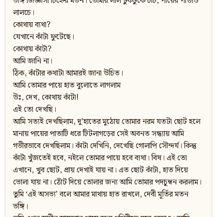
ভঙ্গি জিজ্ঞাসা চিহ্নের মতন। তোমার লাল টুকটুকে চটি, পায়ের পাতাও
লালচে।
কোথায় ব্যথা?
যেখানে কাঁটা ফুটেছে।
কোথায় কাঁটা?
আমি জানি না।
ঠিক, কাঁটার কথাটা আমারই জানা উচিত।
আমি তোমার পায়ে হাত বুলোতে লাগলাম
উঃ, দেখ, কোথায় কাঁটা!
এই তো দেখছি।
আমি সত্যই দেখছিলাম, দু’হাতের মুঠোয় তোমার নরম যতটা ছোট হলে
মানায় পায়ের পাতাটি ধরে টিটলাগড়ের সেই অবনত সন্ধ্যায় আমি
গভীরভাবে দেখছিলাম। কাঁটা দেখিনি, দেখেছি গোলাপি সৌন্দর্য। কিন্তু
কাঁটা খুঁজতেই হবে, নইলে তোমার পায়ে হবে ব্যথা। বিষ। এই তো
এখানে, খুব ছোট, প্রায় দেখাই যায় না। এত ছোট কাঁটা, হাত দিয়ে
ভোলা যায় না। ঠোঁট দিয়ে তোলার জন্য আমি তোমার পদচুম্বন করলাম।
তুমি ‘এই অসভ্য’ বলে আমার মাথায় হাত রাখলে, দেবী মূর্তির মতন
ভঙ্গি।