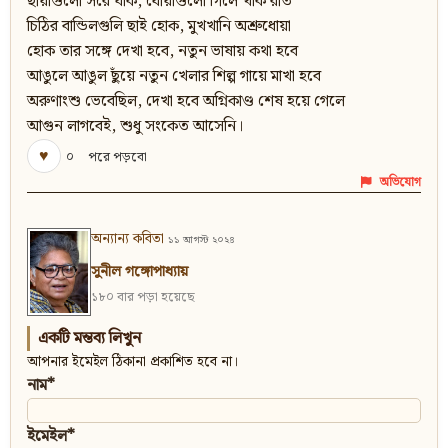
ছায়াগুলো সরে যাক, ধোঁয়াগুলো গিলে খাক রাত
চিঠির বান্ডিলগুলি ছাই হোক, মুখখানি অশ্রুধোয়া
হোক তার সঙ্গে দেখা হবে, নতুন ভাষায় কথা হবে
আঙুলে আঙুল ছুঁয়ে নতুন খেলার শিল্প গায়ে মাখা হবে
অরুণাংশু ভেবেছিল, দেখা হবে অগ্নিকাণ্ড শেষ হয়ে গেলে
আগুন লাগবেই, শুধু সংকেত আসেনি।
♥
০
পরে পড়বো
অভিযোগ
অন্যান্য কবিতা
১১ আগস্ট ২০২৪
সুনীল গঙ্গোপাধ্যায়
১৮০ বার পড়া হয়েছে
একটি মন্তব্য লিখুন
আপনার ইমেইল ঠিকানা প্রকাশিত হবে না।
নাম*
ইমেইল*