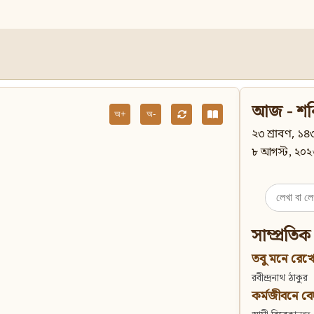
আজ - শন
অ+
অ-
২৩ শ্রাবণ, ১৪৩
৮ আগস্ট, ২০২
Search
for:
সাম্প্রতিক
তবু মনে রেখো
রবীন্দ্রনাথ ঠাকুর
কর্মজীবনে বেদান