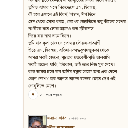
অলঙ্কার ছুড়ে ফেলবে মন্দির-চুড়োয় কিংবা জলে ইতস্তত।
তুমিও আমার সঙ্গে নিরুদ্দেশে এস, হিরন্ময়,
কী হবে এখানে এই বিবর্ণ, বিস্বাদ, দীর্ঘ দিনে
স্বেদ থেকে সোনা করছ, চোখের জ্যোতিতে তবু কীসের সংশয়
নগরীতে কত লোক আজও কত ক্রীতদাস।
নিয়ে যায় নানা দামে কিনে।
তুমি যার কৃপা চাও সে তোমার পৌরুষ-প্রত্যাশী
উঠে এস, হিরন্ময়, অভিমান-অন্ধকূপমণ্ডুকতা থেকে
আমরা সবাই জেনো, মূঢ়তার ছদ্মবেশী-মূর্তি ভালবাসি
সবাই অচেনা থাকি, চিরকাল, তাই ভ্রান্ত নিজ মুখ দেখে।
কাল আমরা চলে যাব আদিম দস্যুর সাজে অন্য এক দেশে
কোন দেশে? যারা জানত তাদের রক্তের স্রোত দেখ ওই
গোধূলিতে মেশে।
♥
০
পরে পড়বো
অন্যান্য কবিতা
৯ আগস্ট ২০২৪
সুনীল গঙ্গোপাধ্যায়