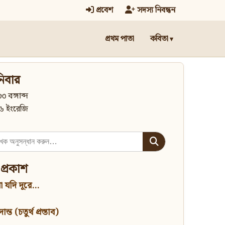
প্রবেশ
সদস্য নিবন্ধন
প্রথম পাতা
কবিতা
িবার
৩ বঙ্গাব্দ
৬ ইংরেজি
 প্রকাশ
 যদি দূরে...
্ত (চতুর্থ প্রস্তাব)