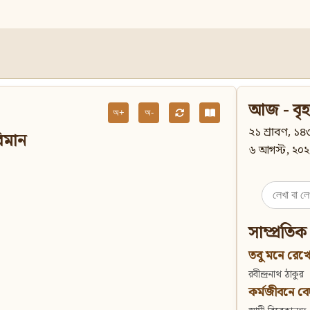
আজ - বৃহ
অ+
অ-
২১ শ্রাবণ, ১৪৩
বিমান
৬ আগস্ট, ২০২
Search
for:
সাম্প্রতিক
তবু মনে রেখো
রবীন্দ্রনাথ ঠাকুর
কর্মজীবনে বেদান