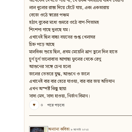
অনেকেই দেখতে পায় না, যে রকম নলহাটির বামন বৈরাগী
লাল ধুলোর রাস্তা দিয়ে হেঁটে যায়, একা একতারায়
বেজে ওঠে স্বরের পঞ্চম
হঠাৎ বুকের মধ্যে গুমরে ওঠে বাপ-পিতামহ
শিংশপা গাছে দুলছে যম।
এখানেই ছিল বাচ্চা বয়সের গুপ্ত খেলাঘর
চিহ্ন পড়ে আছে
মালবিকা শুয়ে ছিল, প্রথম মেয়েলি ঘ্রাণ তুলে দিল হাতে
চূর্ণ চূর্ণ ভালোবাসা আগাছা ফুলের থেকে রেণু
আগুনের সঙ্গে চেনা হলো
জলের ভেতরে যুদ্ধ, আগুনে ও জলে
এখানেই বার বার হেরে যাওয়া, বার বার জয় অভিযান
এখন অস্পষ্ট কিছু ছায়া
সাদা মেঘ, সাদা হাওয়া, নির্জন বিমান।
♥
০
পরে পড়বো
অন্যান্য কবিতা
৮ আগস্ট ২০২৪