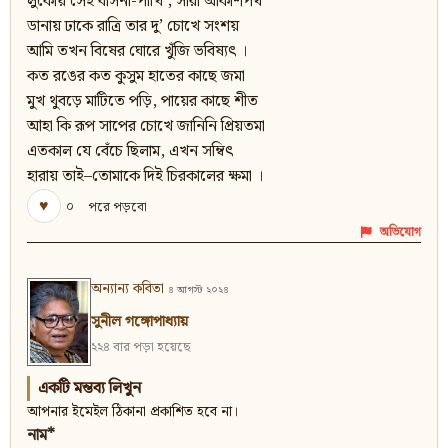
লুকোয় সেই বাসনা-পাখি ; সারা আকাশপথ
ডানায় ঢাকে রাত্রি তার দু’ চোখে সংশয়
আমি তখন বিষের ঘোরে খুঁজি ভবিষ্যৎ ।
কত রঙের কত কুসুম হাতের কাছে জমা
মুখ থুবড়ে মাটিতে পড়ি, পায়ের কাছে শীত
আহা কি রূপ সাপের চোখে জানিনি প্রিয়তমা
এতকাল যে বেঁচে ছিলাম, এখন সম্বিৎ
হারায় তাই–তোমাকে দিই চিরকালের ক্ষমা ।
♥
০
পরে পড়বো
অভিযোগ
অন্যান্য কবিতা
৪ আগস্ট ২০২৪
সুনীল গঙ্গোপাধ্যায়
২২৪ বার পড়া হয়েছে
একটি মন্তব্য লিখুন
আপনার ইমেইল ঠিকানা প্রকাশিত হবে না।
নাম*