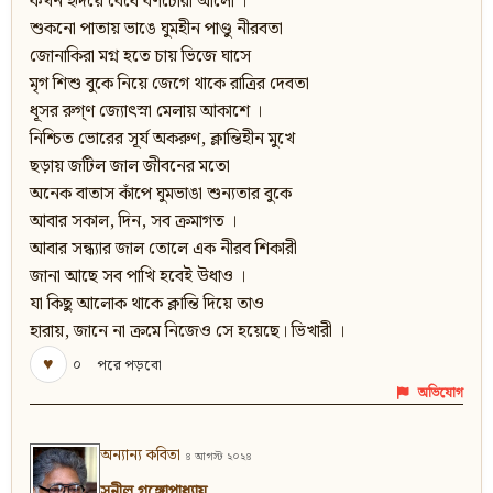
কখন হৃদয়ে বেঁধে বর্ণচোরা আলো ।
শুকনো পাতায় ভাঙে ঘুমহীন পাণ্ডু নীরবতা
জোনাকিরা মগ্ন হতে চায় ভিজে ঘাসে
মৃগ শিশু বুকে নিয়ে জেগে থাকে রাত্রির দেবতা
ধূসর রুগ্‌ণ জ্যোৎস্না মেলায় আকাশে ।
নিশ্চিত ভোরের সূর্য অকরুণ, ক্লান্তিহীন মুখে
ছড়ায় জটিল জাল জীবনের মতো
অনেক বাতাস কাঁপে ঘুমভাঙা শুন্যতার বুকে
আবার সকাল, দিন, সব ক্ৰমাগত ।
আবার সন্ধ্যার জাল তোলে এক নীরব শিকারী
জানা আছে সব পাখি হবেই উধাও ।
যা কিছু আলোক থাকে ক্লান্তি দিয়ে তাও
হারায়, জানে না ক্রমে নিজেও সে হয়েছে। ভিখারী ।
♥
০
পরে পড়বো
অভিযোগ
অন্যান্য কবিতা
৪ আগস্ট ২০২৪
সুনীল গঙ্গোপাধ্যায়