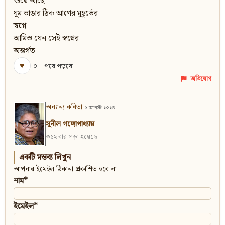
শুয়ে আছে
ঘুম ভাঙার ঠিক আগের মুহূর্তের
স্বপ্নে
আমিও যেন সেই স্বপ্নের
অন্তর্গত।
♥
০
পরে পড়বো
অভিযোগ
অন্যান্য কবিতা
৫ আগস্ট ২০২৪
সুনীল গঙ্গোপাধ্যায়
৩১২ বার পড়া হয়েছে
একটি মন্তব্য লিখুন
আপনার ইমেইল ঠিকানা প্রকাশিত হবে না।
নাম*
ইমেইল*