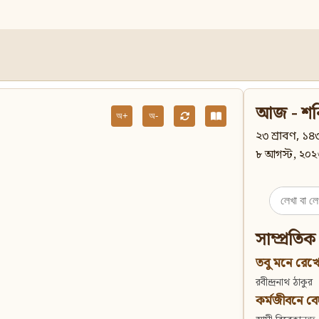
আজ - শন
অ+
অ-
২৩ শ্রাবণ, ১৪৩
৮ আগস্ট, ২০২
Search
for:
সাম্প্রতিক
তবু মনে রেখো
রবীন্দ্রনাথ ঠাকুর
কর্মজীবনে বেদান