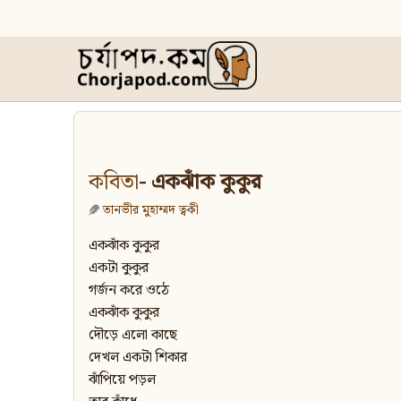
কবিতা
- একঝাঁক কুকুর
তানভীর মুহাম্মদ ত্বকী
একঝাঁক কুকুর
একটা কুকুর
গর্জন করে ওঠে
একঝাঁক কুকুর
দৌড়ে এলো কাছে
দেখল একটা শিকার
ঝাঁপিয়ে পড়ল