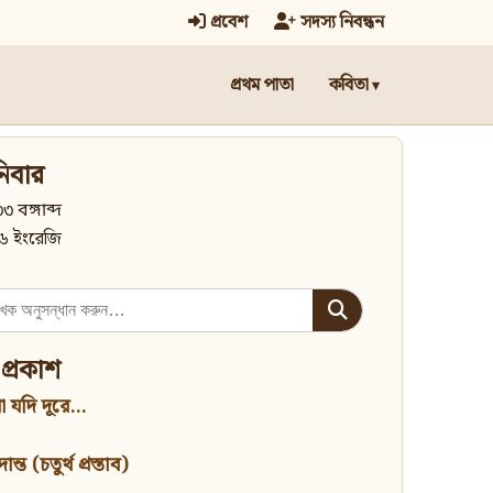
প্রবেশ
সদস্য নিবন্ধন
প্রথম পাতা
কবিতা
িবার
৩ বঙ্গাব্দ
৬ ইংরেজি
 প্রকাশ
 যদি দূরে...
্ত (চতুর্থ প্রস্তাব)