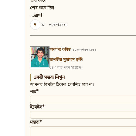
তার কাঁধে
শেষ করে দিল
…প্রাণ!
♥
০
পরে পড়বো
অন্যান্য কবিতা
২২ সেপ্টেম্বর ২০২৫
তানভীর মুহাম্মদ ত্বকী
১৪৩ বার পড়া হয়েছে
একটি মন্তব্য লিখুন
আপনার ইমেইল ঠিকানা প্রকাশিত হবে না।
নাম*
ইমেইল*
মন্তব্য*