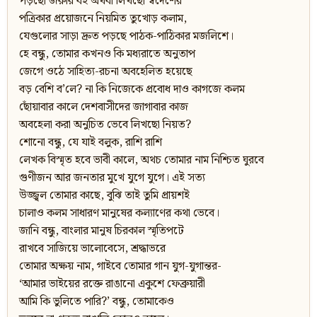
পড়ছো জরুরি বই অথবা লিখছো স্বদেশের
পত্রিকার প্রয়োজনে নিয়মিত তুখোড় কলাম,
যেগুলোর সাড়া দ্রুত পড়ছে পাঠক-পাঠিকার মজলিশে।
হে বন্ধু, তোমার কখনও কি মধ্যরাতে অনুতাপ
জেগে ওঠে সাহিত্য-রচনা অবহেলিত হয়েছে
বড় বেশি ব’লে? না কি নিজেকে প্রবোধ দাও কাগজে কলম
ছোঁয়াবার কালে দেশবাসীদের জাগাবার কাজ
অবহেলা করা অনুচিত ভেবে লিখছো নিয়ত?
শোনো বন্ধু, যে যাই বলুক, রাশি রাশি
লেখক বিস্মৃত হবে ভাবী কালে, অথচ তোমার নাম নিশ্চিত ঘুরবে
গুণীজন আর জনতার মুখে যুগে যুগে। এই সত্য
উজ্জ্বল তোমার কাছে, বুঝি তাই তুমি প্রায়শই
চালাও কলম সাধারণ মানুষের কল্যাণের কথা ভেবে।
জানি বন্ধু, বাংলার মানুষ চিরকাল স্মৃতিপটে
রাখবে সাজিয়ে ভালোবেসে, শ্রদ্ধাভরে
তোমার অক্ষয় নাম, গাইবে তোমার গান যুগ-যুগান্তর-
‘আমার ভাইয়ের রক্তে রাঙানো একুশে ফেব্রুয়ারী
আমি কি ভুলিতে পারি?’ বন্ধু, তোমাকেও