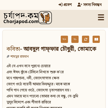
প্রবেশ
সদস্য নিবন্ধন
☰
অ+
অ-
কবিতা
- আবদুল গাফ্‌ফার চৌধুরী, তোমাকে
শামসুর রাহমান
এই যে এখন বসে পুরনো চেয়ারে
এবং ঈষৎ ঝুঁকে টেবিলে লিখতে শুরু ক’রে
মনে গাছপালা, নদী, জ্যোৎস্নাস্নাত ক্ষেত
জেগে ওঠে বয়েসী আমার কিয়দ্দূরে। মাঝে মাঝে
পাখি গান গেয়ে ওঠে, জ্যোৎস্না নৃত্যপরায়ণ হয়।
এমন সময়ে মনে পড়লো তোমার কথা হে বন্ধু, যে-তুমি
সুদূর বিদেশে একা শীতার্ত রাত্তিরে