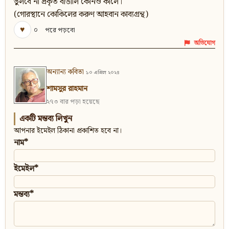
ভুলবে না প্রকৃত বাঙালি কোনও কালে।
(গোরস্থানে কোকিলের করুণ আহবান কাব্যগ্রন্থ)
♥
০
পরে পড়বো
অভিযোগ
অন্যান্য কবিতা
১০ এপ্রিল ২০২৪
শামসুর রাহমান
২৭৩ বার পড়া হয়েছে
একটি মন্তব্য লিখুন
আপনার ইমেইল ঠিকানা প্রকাশিত হবে না।
নাম*
ইমেইল*
মন্তব্য*