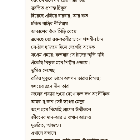
বরং সেখানে বহু চৈত্রসন্ধ্যা তার
সুরভিত প্রশান্ত চিকুর
দিয়েছে এলিয়ে বারবার, আর কত
চকিত রাত্রির নীলিমায়
আকাশের বাঁকা সিঁড়ি বেয়ে
এসেছে তো রক্তকরবীর ডালে শব্দহীন চাঁদ
সে-চাঁদ দু’জনে মিলে দেখেছি অনেক
সপ্রেম প্রহরে; কতবার সে চাঁদের স্মৃতি-ছবি
এঁকেছি নিভৃত মনে শিল্পীর প্রজ্ঞায়।
তুমিও দেখেছ
রাত্রির মুকুরে ভাসে অগণন তারার বিস্ময়;
হৃদয়ের হ্রদে নীল তারা
জলের শয্যায় শুয়ে দেখে কত স্বপ্ন অলৌকিক।
আমরা দু’জন সেই স্বপ্নের মেদুর
অংশ হয়ে নিয়েছি প্রাণের উন্মীলনে
জীবনের দান-আর এ বাগান আজও
মুঞ্জরিত, আজও।
এখানে বাগানে