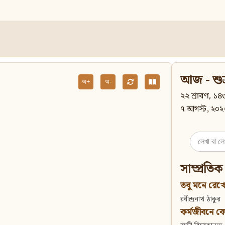
আজ - শুক
অ+
অ-
২২ শ্রাবণ, ১৪৩
৭ আগস্ট, ২০২
Search
for:
সাম্প্রতিক
তবু মনে রেখো
রবীন্দ্রনাথ ঠাকুর
কর্মজীবনে বেদান