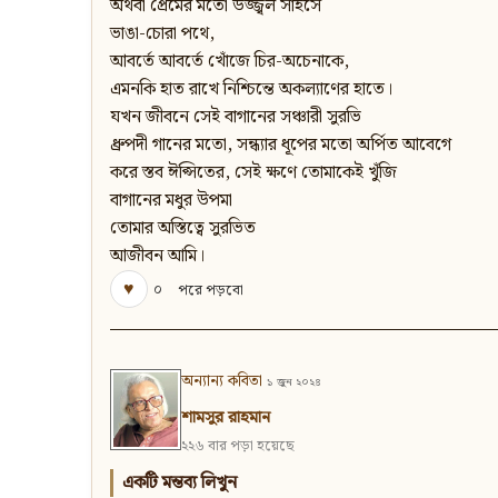
অথবা প্রেমের মতো উজ্জ্বল সাহসে
ভাঙা-চোরা পথে,
আবর্তে আবর্তে খোঁজে চির-অচেনাকে,
এমনকি হাত রাখে নিশ্চিন্তে অকল্যাণের হাতে।
যখন জীবনে সেই বাগানের সঞ্চারী সুরভি
ধ্রুপদী গানের মতো, সন্ধ্যার ধূপের মতো অর্পিত আবেগে
করে স্তব ঈপ্সিতের, সেই ক্ষণে তোমাকেই খুঁজি
বাগানের মধুর উপমা
তোমার অস্তিত্বে সুরভিত
আজীবন আমি।
♥
০
পরে পড়বো
অন্যান্য কবিতা
১ জুন ২০২৪
শামসুর রাহমান
২২৬ বার পড়া হয়েছে
একটি মন্তব্য লিখুন