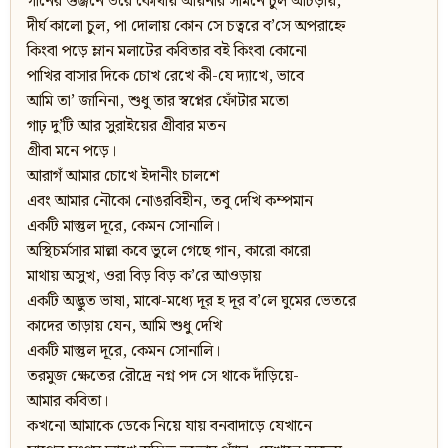
গানের গুঞ্জনে ভরে কোথায় আয়নার সামনে চুল আঁচড়ায়,
দীর্ঘ কালো চুল, পা দোলায় কোন সে চত্বরে ব’সে অপরাহ্নে
কিংবা পড়ে ম্লান মলাটের কবিতার বই কিংবা কোনো
পাখির বাসার দিকে চোখ রেখে কী-যে দ্যাখে, ভাবে
আমি তা’ জানিনা, শুধু তার স্বপ্নের ফোঁটার মতো
গাঢ় দু’টি আর সুরাইয়ের গ্রীবার মতন
গ্রীবা মনে পড়ে।
আরাগঁ আমার চোখে ইদানীং চালশে
এবং আমার নৌকো নোঙরবিহীন, তবু দেখি কম্পমান
একটি মাস্তুল দূরে, কেমন সোনালি।
অস্থিচর্মসার মাল্লা কবে ভুলে গেছে গান, কারো কারো
মাথায় অসুখ, ওরা বিড় বিড় ক’রে আওড়ায়
একটি অদ্ভুত ভাষা, মাঝে-মধ্যে দূর হ দূর ব’লে ঘুমের ভেতরে
কাদের তাড়ায় যেন, আমি শুধু দেখি
একটি মাস্তুল দূরে, কেমন সোনালি।
তরমুজ ক্ষেতের রৌদ্রে নগ্ন পদ সে থাকে দাঁড়িয়ে-
আমার কবিতা।
কখনো আমাকে ডেকে নিয়ে যায় বনবাদাড়ে যেখানে