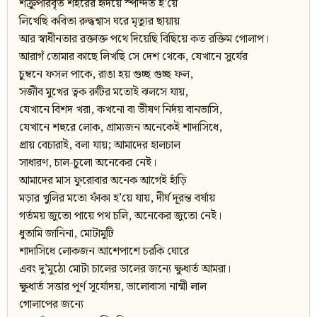
শক্রুপরিবৃত শহরের হৃদয়ে স্পন্দিত হ’য়ে
লিখেছি কবিতা রুদ্ধশ্বাস ঘরে মৃত্যুর ছায়ায়
আর স্বাধীনতার রক্তাক্ত পথে দিয়েছি বিছিয়ে কত রক্তিম গোলাপ।
আরাগঁ তোমার কাছে লিখছি সে দেশ থেকে, যেখানে সুর্যের
চুম্বনে ফসল পাকে, রাঙা হয় গুচ্ছ গুচ্ছ ফল,
সজীব মুখের ত্বক রুটির মতোই ঝলসে যায়,
যেখানে বিশদ খরা, কখনো বা ভীষণ নির্দয় বানভাসি,
যেখানে শহুরে লোক, গ্রাম্যজন অনেকেই শাদাসিধে,
প্রায় বেচারাই, বলা যায়; আমাদের হালচাল
সাধারণ, চাল-চুলো অনেকের নেই।
আমাদের মাস ফুরোবার অনেক আগেই হাঁড়ি
মড়ার খুলির মতো ফাঁকা হ’য়ে যায়, দীর্ঘ দূরন্ত বর্ষায়
গর্তময় জুতো পায়ে পথ চলি, অনেকের জুতো নেই।
ধুতামি জানিনা, মোটামুটি
শাদাসিধে লোকজন আশেপাশে চরকি ঘোরে
এবং দু’মুঠো মোটা চালের ডালের জন্যে ক্ষুধার্ত আমরা।
ক্ষুধার্ত সত্তার পূর্ণ সূর্যোদয়, ভালোবাসা নান্মী লাল
গোলাপের জন্যে