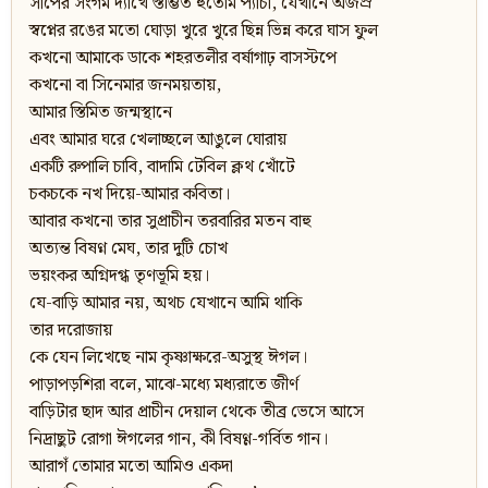
সাপের সংগম দ্যাখে স্তম্ভিত হুতোম প্যাঁচা, যেখানে অজস্র
স্বপ্নের রঙের মতো ঘোড়া খুরে খুরে ছিন্ন ভিন্ন করে ঘাস ফুল
কখনো আমাকে ডাকে শহরতলীর বর্ষাগাঢ় বাসস্টপে
কখনো বা সিনেমার জনময়তায়,
আমার স্তিমিত জন্মস্থানে
এবং আমার ঘরে খেলাচ্ছলে আঙুলে ঘোরায়
একটি রুপালি চাবি, বাদামি টেবিল ক্লথ খোঁটে
চকচকে নখ দিয়ে-আমার কবিতা।
আবার কখনো তার সুপ্রাচীন তরবারির মতন বাহু
অত্যন্ত বিষণ্ন মেঘ, তার দুটি চোখ
ভয়ংকর অগ্নিদগ্ধ তৃণভূমি হয়।
যে-বাড়ি আমার নয়, অথচ যেখানে আমি থাকি
তার দরোজায়
কে যেন লিখেছে নাম কৃষ্ণাক্ষরে-অসুস্থ ঈগল।
পাড়াপড়শিরা বলে, মাঝে-মধ্যে মধ্যরাতে জীর্ণ
বাড়িটার ছাদ আর প্রাচীন দেয়াল থেকে তীব্র ভেসে আসে
নিদ্রাছুট রোগা ঈগলের গান, কী বিষণ্ণ-গর্বিত গান।
আরাগঁ তোমার মতো আমিও একদা