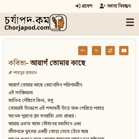
প্রবেশ
সদস্য নিবন্ধন
☰
অ+
অ-
কবিতা
- আরাগঁ তোমার কাছে
শামসুর রাহমান
আরাগঁ তোমার কাছে কোনোদিন পরিণামহীন
এই পংক্তিমালা
জানিনা পৌঁছবে কিনা, তবু
তোমারই উদ্দেশে এই শব্দাবলী উড়ে যাক পেরিয়ে পাহাড়
অনেক পুরনো হ্রদ বনরাজি এবং প্রান্তর।
আমার এলসা আজ যৌবনের মধ্যদিনে একা
জীবনকে ফুলের একটি তোড়া ভেবে টেবে আর