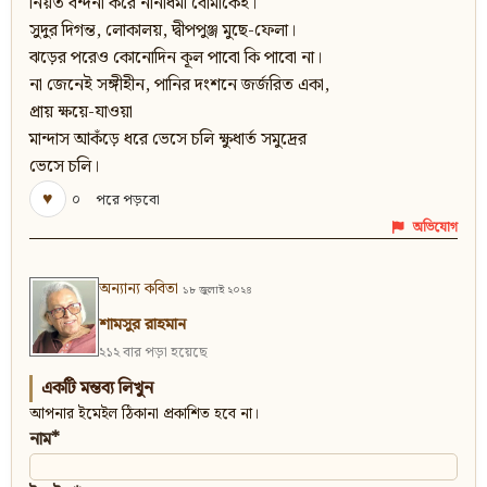
নিয়ত বন্দনা করে নানাধর্মী বোমাকেই।
সুদুর দিগন্ত, লোকালয়, দ্বীপপুঞ্জ মুছে-ফেলা।
ঝড়ের পরেও কোনোদিন কূল পাবো কি পাবো না।
না জেনেই সঙ্গীহীন, পানির দংশনে জর্জরিত একা,
প্রায় ক্ষয়ে-যাওয়া
মান্দাস আকঁড়ে ধরে ভেসে চলি ক্ষুধার্ত সমুদ্রের
ভেসে চলি।
♥
০
পরে পড়বো
অভিযোগ
অন্যান্য কবিতা
১৮ জুলাই ২০২৪
শামসুর রাহমান
২১২ বার পড়া হয়েছে
একটি মন্তব্য লিখুন
আপনার ইমেইল ঠিকানা প্রকাশিত হবে না।
নাম*