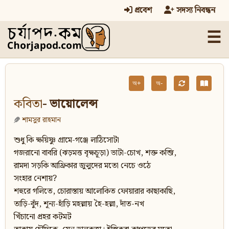
প্রবেশ
সদস্য নিবন্ধন
☰
অ+
অ-
কবিতা
- ভায়োলেন্স
শামসুর রাহমান
শুধু কি ক্ষয়িষ্ণু গ্রামে-গঞ্জে লাঠিসোটা
গজরানো বাবরি (ঝড়মত্ত বৃক্ষচূড়া) ভাটা-চোখ, শক্ত কব্জি,
রামদা সড়কি আফ্রিকার জুলুদের মতো নেচে ওঠে
সংহার নেশায়?
শহুরে গলিতে, চোরাস্তায় আলোকিত ফোয়ারার কাছাকাছি,
তাড়ি-বুঁদ, শূন্য-হাঁড়ি মহল্লায় হৈ-হল্লা, দাঁত-নখ
খিঁচানো প্রহর কটমট