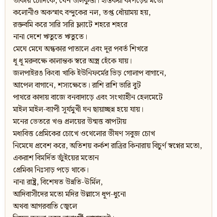
তাকায় চৌদিকে, যেন ডালকুত্তা। ইস্তিকরা কাপড়ের মতো
কলোনীও অকস্মাৎ বন্দুকের নল, তপ্ত ধোঁয়াময় হয়,
রক্তবমি করে সারি সারি ফ্ল্যাটে শহরে শহরে
নানা দেশে ঋতুতে ঋতুতে।
মেঘে মেঘে অন্ধকার পাতালে এবং দূর পবর্ত শিখরে
ধূ ধূ মরুবক্ষে কালান্তক স্বরে অস্ত্র হেঁকে যায়।
জলপাইরঙ কিংবা খাকি ইউনিফর্মের ভিড় গোলাপ বাগানে,
আপেল বাগানে, শস্যক্ষেতে। রাশি রাশি ভারি বুট
পাথরে কাদায় বাজে বনবাদাড়ে এবং সংখ্যাহীন হেলমেটে
মাইল মাইল-ব্যাপী সূর্যমুখী ঘন ছায়াচ্ছন্ন হয়ে যায়।
মনের ভেতরে খণ্ড প্রলয়ের উন্মত্ত ঝাপটায়
মধ্যবিত্ত প্রেমিকের চোখে ওথেলোর ভীষণ সবুজ চোখ
নিমেষে প্রবেশ করে, অতিশয় কর্কশ রাত্রির কিনারায় বিচুর্ণ স্বপ্নের মতো,
একরাশ বিমর্দিত জুঁইয়ের মতোন
প্রেমিকা নিঃসাড় পড়ে থাকে।
নানা রাষ্ট্র, বিশেষত উন্নতি-ঊর্মিল,
আদিবাসীদের মতো মদির উল্লাসে ধূপ-ধুনো
অথবা আগরবাতি জ্বেলে