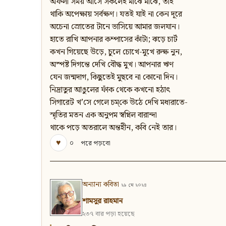
অফলা সময় আসে সকলেই মাঝে মাঝে, তাই
থাকি অপেক্ষায় সর্বক্ষণ। যতই যাই না কেন দূরে
অচেনা স্রোতের টানে ভাসিয়ে আমার জলযান।
হাতে রাখি আপনার কম্পাসের কাঁটা; ঝড়ে চার্ট
কখন গিয়েছে উড়ে, চুলে চোখে-মুখে রুক্ষ নুন,
অস্পষ্ট দিগন্তে দেখি বৌদ্ধ মুখ। আপনার ঋণ
যেন জন্মদাগ, কিছুতেই মুছবে না কোনো দিন।
নিদ্রাতুর আঙুলের ফাঁক থেকে কখনো হঠাৎ
সিগারেট খ’সে গেলে চম্‌কে উঠে দেখি মধ্যরাতে-
স্মৃতির মতন এক অনুপম স্বপ্নিল বারান্দা
থাকে পড়ে অতরালে অন্তহীন, কবি নেই তার।
♥
০
পরে পড়বো
অন্যান্য কবিতা
২৯ মে ২০২৪
শামসুর রাহমান
২৩৭ বার পড়া হয়েছে