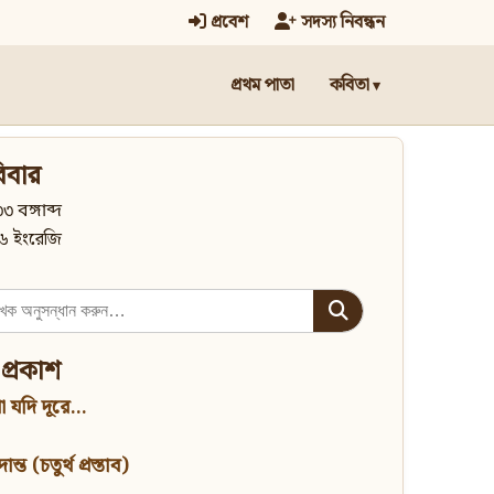
প্রবেশ
সদস্য নিবন্ধন
প্রথম পাতা
কবিতা
িবার
৩ বঙ্গাব্দ
৬ ইংরেজি
 প্রকাশ
 যদি দূরে...
্ত (চতুর্থ প্রস্তাব)