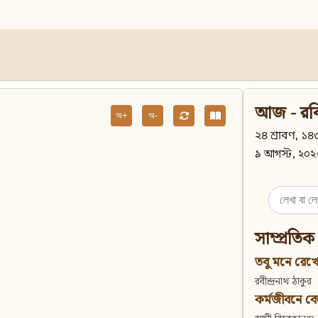
আজ - রব
অ+
অ-
২৪ শ্রাবণ, ১৪৩
৯ আগস্ট, ২০২
Search
for:
সাম্প্রতিক
তবু মনে রেখো
রবীন্দ্রনাথ ঠাকুর
কর্মজীবনে বেদান