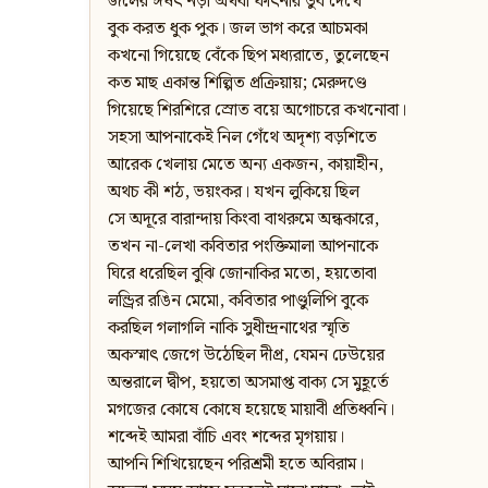
জলের ঈষৎ নড়া অথবা ফাৎনার ডুব দেখে
বুক করত ধুক পুক। জল ভাগ করে আচমকা
কখনো গিয়েছে বেঁকে ছিপ মধ্যরাতে, তুলেছেন
কত মাছ একান্ত শিল্পিত প্রক্রিয়ায়; মেরুদণ্ডে
গিয়েছে শিরশিরে স্রোত বয়ে অগোচরে কখনোবা।
সহসা আপনাকেই নিল গেঁথে অদৃশ্য বড়শিতে
আরেক খেলায় মেতে অন্য একজন, কায়াহীন,
অথচ কী শঠ, ভয়ংকর। যখন লুকিয়ে ছিল
সে অদূরে বারান্দায় কিংবা বাথরুমে অন্ধকারে,
তখন না-লেখা কবিতার পংক্তিমালা আপনাকে
ঘিরে ধরেছিল বুঝি জোনাকির মতো, হয়তোবা
লন্ড্রির রঙিন মেমো, কবিতার পাণ্ডুলিপি বুকে
করছিল গলাগলি নাকি সুধীন্দ্রনাথের স্মৃতি
অকস্মাৎ জেগে উঠেছিল দীপ্র, যেমন ঢেউয়ের
অন্তরালে দ্বীপ, হয়তো অসমাপ্ত বাক্য সে মুহূর্তে
মগজের কোষে কোষে হয়েছে মায়াবী প্রতিধ্বনি।
শব্দেই আমরা বাঁচি এবং শব্দের মৃগয়ায়।
আপনি শিখিয়েছেন পরিশ্রমী হতে অবিরাম।