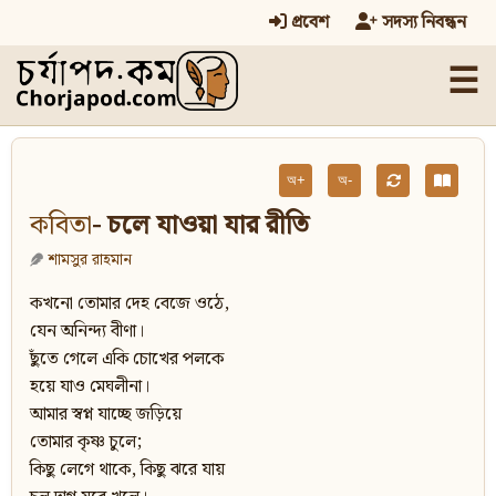
প্রবেশ
সদস্য নিবন্ধন
☰
অ+
অ-
কবিতা
- চলে যাওয়া যার রীতি
শামসুর রাহমান
কখনো তোমার দেহ বেজে ওঠে,
যেন অনিন্দ্য বীণা।
ছুঁতে গেলে একি চোখের পলকে
হয়ে যাও মেঘলীনা।
আমার স্বপ্ন যাচ্ছে জড়িয়ে
তোমার কৃষ্ণ চুলে;
কিছু লেগে থাকে, কিছু ঝরে যায়