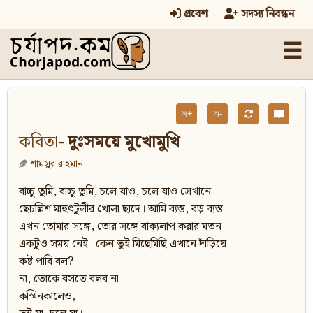
প্রবেশ
সদস্য নিবন্ধন
☰
অ+
অ-
কবিতা
- দুঃসময়ে মুখোমুখি
শামসুর রাহমান
বাচ্চু তুমি, বাচ্চু তুমি, চলে যাও, চলে যাও সেখানে
ছেচল্লিশ মাহুৎটুলীর খোলা ছাদে। আমি ব্যস্ত, বড় ব্যস্ত
এখন তোমার সঙ্গে, তোর সঙ্গে বাক্যলাপ করার মতন
একটুও সময় নেই। কেন তুই মিছেমিছি এখানে দাঁড়িয়ে
কষ্ট পাবি বল?
না, তোকে বসতে বলব না
কস্মিনকালেও,