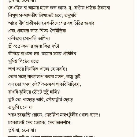
তুই যা, চলে যা।
দেখছিস না আমার হাতে কত কাজ, দু’-ঘণ্টায় পাঠক-ঠকানো
নিপুণ সম্পাদকীয় লিখতেই হবে, তদুপরি
আছে দীর্ঘ প্রতীক্ষায় দেশ-বিদেশের বহু চিঠির জবাব
এবং প্রুফের তাড়া নিত্য-নৈমিত্তিক
কবিতার সোনালি তাগিদ।
স্ত্রী-পুত্র-কন্যার জন্য কিছু ঘণ্টা
বাঁচিয়ে রাখতে হয়, আমার সময় প্রতিদিন
সুমিষ্ট পিঠের মতো
ভাগ করে নিয়মিত খাচ্ছে হে সবাই।
তোর সঙ্গে বাক্যালাপ করার মতন, বাচ্চু তুই
বল তো সময় কই? কতক্ষণ থাকবি দাঁড়িয়ে,
রাখবি ঝুলিয়ে ঠোঁটে দুষ্টু হাসি?
তুই তো নাছোড় ভারি, গোঁয়ার্তুমি ছেড়ে
এক্ষুণি চলে যা
শরৎ চক্কোত্তি রোডে, ছেচল্লিশ মাহুৎটুলীর খোলা ছাদে।
চকোলেট দেব তোকে, দেব তালশাঁস,
তুই যা, চলে যা।