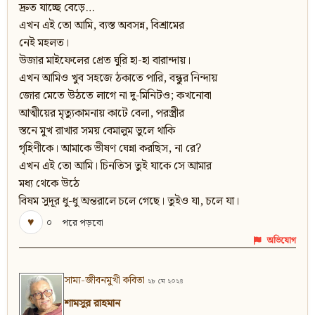
দ্রুত যাচ্ছে বেড়ে…
এখন এই তো আমি, ব্যস্ত অবসন্ন, বিশ্রামের
নেই মহলত।
উজার মাইফেলের প্রেত ঘুরি হা-হা বারান্দায়।
এখন আমিও খুব সহজে ঠকাতে পারি, বন্ধুর নিন্দায়
জোর মেতে উঠতে লাগে না দু-মিনিটও; কখনোবা
আত্মীয়ের মৃত্যুকামনায় কাটে বেলা, পরস্ত্রীর
স্তনে মুখ রাখার সময় বেমালুম ভুলে থাকি
গৃহিণীকে। আমাকে ভীষণ ঘেন্না করছিস, না রে?
এখন এই তো আমি। চিনতিস তুই যাকে সে আমার
মধ্য থেকে উঠে
বিষম সুদূর ধু-ধু অন্তরালে চলে গেছে। তুইও যা, চলে যা।
♥
০
পরে পড়বো
অভিযোগ
সাম্য-জীবনমুখী কবিতা
২৮ মে ২০২৪
শামসুর রাহমান