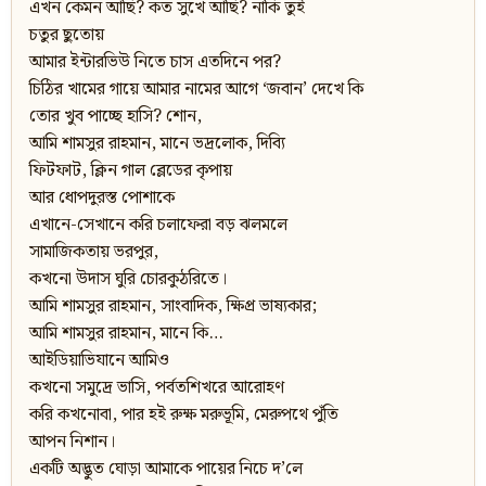
এখন কেমন আছি? কত সুখে আছি? নাকি তুই
চতুর ছুতোয়
আমার ইন্টারভিউ নিতে চাস এতদিনে পর?
চিঠির খামের গায়ে আমার নামের আগে ‘জবান’ দেখে কি
তোর খুব পাচ্ছে হাসি? শোন,
আমি শামসুর রাহমান, মানে ভদ্রলোক, দিব্যি
ফিটফাট, ক্লিন গাল ব্লেডের কৃপায়
আর ধোপদুরস্ত পোশাকে
এখানে-সেখানে করি চলাফেরা বড় ঝলমলে
সামাজিকতায় ভরপুর,
কখনো উদাস ঘুরি চোরকুঠরিতে।
আমি শামসুর রাহমান, সাংবাদিক, ক্ষিপ্র ভাষ্যকার;
আমি শামসুর রাহমান, মানে কি…
আইডিয়াভিযানে আমিও
কখনো সমুদ্রে ভাসি, পর্বতশিখরে আরোহণ
করি কখনোবা, পার হই রুক্ষ মরুভূমি, মেরুপথে পুঁতি
আপন নিশান।
একটি অদ্ভুত ঘোড়া আমাকে পায়ের নিচে দ’লে