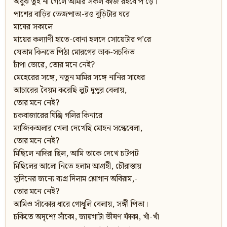
অবুঝ তুই না গেলে আমার সকল কাজ রইবে প’ড়ে।
পাশের বাড়ির তেজপাতা-রঙ বুড়িটার ঘরে
মাঘের সকালে
মায়ের কল্যাণী হাতে-বোনা হলদে সোয়েটার প’রে
যেতাম কিনতে পিঠা মোরগের ডাক-সচকিত
চাঁপা ভোরে, তোর মনে নেই?
মেহেরের সঙ্গে, নতুন মামির সঙ্গে নানির সাধের
আচারের বৈয়ম করেছি লুট দুপুর বেলায়,
তোর মনে নেই?
চকবাজারের ঘিঞ্জি গলির কিনারে
ম্যাজিকঅলার খেলা দেখেছি মোহন সন্ধেবেলা,
তোর মনে নেই?
মিছিলে নাদিরা ছিল, আমি তাকে দেখে চটপট
মিছিলের আলো নিতে হলাম আগ্রহী, চৌরাস্তায়
সুদিনের জন্যে ব্যগ্র দিলাম শ্লোগান অবিরাম,-
তোর মনে নেই?
আমিও সাঁকোর ধারে গোধূলি বেলায়, সঙ্গী পিতা।
চকিতে অদৃশ্যে সাঁকো, জায়গাটা ভীষণ ফাঁকা, খাঁ-খাঁ