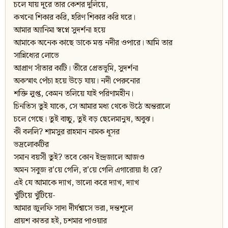
চলে যায় দূরে তার কেশর দুলিয়ে,
কখনো শিকার করি, হরিণ শিকার করি ঘরে।
আমার অ্যানিমা স্বপ্নে সুদর্শনা হয়ে
আমাকে অনেক কাছে ডাকে মত্ত নদীর ওপারে। আমি তার
সান্নিধ্যের লোভে
আপ্রাণ সাঁতার কাটি। তীরে প্রেতভূমি, সুদর্শনা
অকস্মাৎ পেঁচা হয়ে উড়ে যায়। নদী পেরুনোর
শক্তি লুপ্ত, কেমন তলিয়ে যাই পরিণামহীন।
চিনতিস তুই যাকে, সে আমার মধ্য থেকে উঠে অন্তরালে
চলে গেছে। তুই বাচ্চু, তুই বড় ছেলেমানুষ, অবুঝ।
কী বললি? শামসুর রাহমান নামক ধূসর
ভদ্রলোকটির
সমান বয়সী তুই? তবে কোন ইন্দ্রজালে আজও
অমন সবুজ র’য়ে গেলি, র’য়ে গেলি এগারোয়া হাঁ রে?
এই যে আমাকে দ্যাখ, ভালো করে দ্যাখ, দ্যাখ
খুঁটিয়ে খুঁটিয়ে-
আমার জুলফি সাদা দীর্ঘশ্বাসে ভরা, দন্তশূলে
প্রায়শ কাতর হই, চশমার পাওয়ার