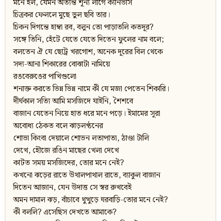
মনে হল, যেমন অত্যন্ত শূন্য লাগে ক্যানভাস
চিত্রকর ফেললে মুছে ভুল ছবি তার।
চিকন দিগন্তে হাম্বা রব, বলুন তো পাড়াতলি কতদূর?
সঙ্গে তিনি, হেঁটে যেতে যেতে দিতেন ফুলের নাম বলে;
বলতেন ঐ যে ছোট্র খরগোশ, অনেক দূরের বিল থেকে
সদ্য-আনা শিকারের বোঝাটা নামিয়ে
রঙবেরুঙের পাখিগুলো
শনাক্ত করতে ভিন্ন ভিন্ন নামে কী যে মজা পেতেন শিকারি।
দীর্ঘকাল সত্যি আমি মসজিদে যাইনি, শৈশবে
বাজান যেতেন নিয়ে হাত ধরে মনে পড়ে। ইমামের সূরা
অবোধ্য ঠেকত বলে ঝাড়লণ্ঠনের
শোভা কিংবা দেয়ালে শোভন লতাপাতা, ঠাণ্ডা টালি
দেখে, হৌজে রঙিন মাছের খেলা দেখে
কাটত সময় মসজিদের, তোর মনে নেই?
কখনো ঝড়ের রাতে উথালপাথাল রাতে, ব্যাকুল বাজান
দিতেন আজান, যেন উদাত্ত সে স্বর রুখবেই
অমন দামাল ঝড়, বাঁচাবে থুত্থুড়ে ঘরবাড়ি-তোর মনে নেই?
কী বললি? এসেছিস দেখতে আমাকে?