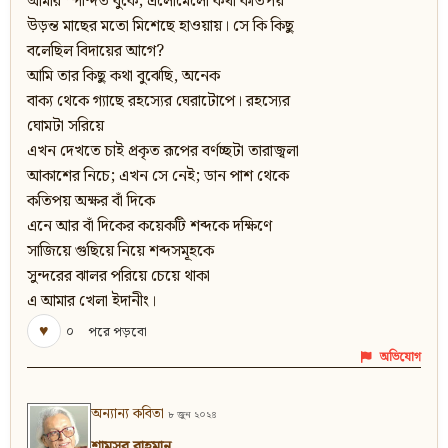
আমার স্পন্দিত বুকে; এলোমেলো কথা কতিপয়
উড়ন্ত মাছের মতো মিশেছে হাওয়ায়। সে কি কিছু
বলেছিল বিদায়ের আগে?
আমি তার কিছু কথা বুঝেছি, অনেক
বাক্য থেকে গ্যাছে রহস্যের ঘেরাটোপে। রহস্যের
ঘোমটা সরিয়ে
এখন দেখতে চাই প্রকৃত রূপের বর্ণচ্ছটা তারাজ্বলা
আকাশের নিচে; এখন সে নেই; ডান পাশ থেকে
কতিপয় অক্ষর বাঁ দিকে
এনে আর বাঁ দিকের কয়েকটি শব্দকে দক্ষিণে
সাজিয়ে গুছিয়ে নিয়ে শব্দসমূহকে
সুন্দরের ঝালর পরিয়ে চেয়ে থাকা
এ আমার খেলা ইদানীং।
♥
০
পরে পড়বো
অভিযোগ
অন্যান্য কবিতা
৮ জুন ২০২৪
শামসুর রাহমান