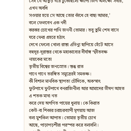
সেই যে আঁতুড় ঘরে ঢুকেছিলো ক্ষ্যাপা জিন অলক্ষ্যে সবার,
এখন অবধি
সওয়ার হয়ে সে আছে তোর কাঁধে হে বাছা আমার,’
বলে ফেলবেন এক নদী
ঝরঝর চোখের পানি জননী তোমার। তবু তুমি শেষ বাসে
ঘরে ফেরা প্রহরে হঠাৎ
দেখে ফেলো খোলা রাস্তা এভিন্যু ছাপিয়ে হেঁটে আসে
বহুদূর-দূরাস্তর থেকে মহাকাব্যের দীর্ঘাঙ্গ স্ফীতবক্ষ
নায়কের মতো
তৃতীয় বিশ্বের জনস্রোত। স্তব্ধ রাত
গানে গানে তরঙ্গিত সমুদ্রেরই সমকক্ষ।
কী বিশাল মানবিক স্থাপত্য চৌদিকে, অকস্মাৎ
ফুটপাথে ফুটপাথে বনরাজিনীলা আর আমাদের ভীষণ আহত
এ শতক মাথা নত
করে দেয় অগণিত পায়ের ধুলায়। কে কিরাত
কেউ-বা শিকার চরাচরব্যাপী মৃগয়ায় আজ
বলা মুশকিল আপাত। তোমার তৃতীয় চোখ
আছে, পাড়াপড়শীরা পরস্পর করে বলাবলি।