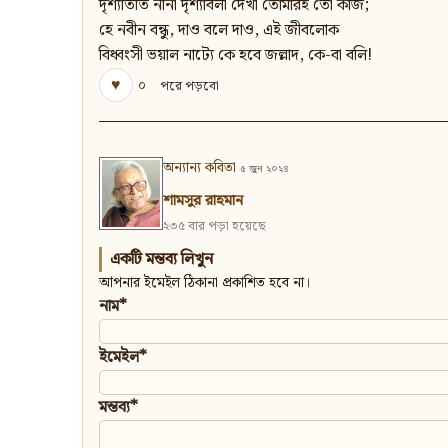
দৃশ্যাতীত নানা দৃশ্যাবলী দেখা তোমারই তো কাজ;
হে নবীন বন্ধু, দাও বলে দাও, এই জীবলোক
বিধ্বংসী ভয়াল নাট্যে কে হবে জল্লাদ, কে-বা বলি!
♥
০
পরে পড়বো
অন্যান্য কবিতা
৫ জুন ২০২৪
শামসুর রাহমান
২৩৫ বার পড়া হয়েছে
একটি মন্তব্য লিখুন
আপনার ইমেইল ঠিকানা প্রকাশিত হবে না।
নাম*
ইমেইল*
মন্তব্য*