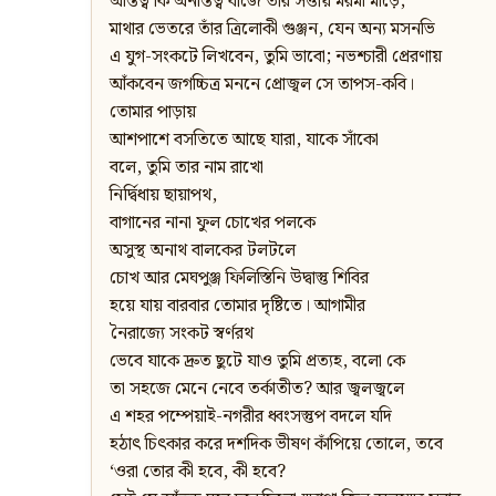
অস্তিত্ব কি অনস্তিত্ব বাজে তাঁর সত্তায় মরমী মীড়ে;
মাথার ভেতরে তাঁর ত্রিলোকী গুঞ্জন, যেন অন্য মসনভি
এ যুগ-সংকটে লিখবেন, তুমি ভাবো; নভশ্চারী প্রেরণায়
আঁকবেন জগচ্চিত্র মননে প্রোজ্বল সে তাপস-কবি।
তোমার পাড়ায়
আশপাশে বসতিতে আছে যারা, যাকে সাঁকো
বলে, তুমি তার নাম রাখো
নির্দ্বিধায় ছায়াপথ,
বাগানের নানা ফুল চোখের পলকে
অসুস্থ অনাথ বালকের টলটলে
চোখ আর মেঘপুঞ্জ ফিলিস্তিনি উদ্বাস্তু শিবির
হয়ে যায় বারবার তোমার দৃষ্টিতে। আগামীর
নৈরাজ্যে সংকট স্বর্ণরথ
ভেবে যাকে দ্রুত ছুটে যাও তুমি প্রত্যহ, বলো কে
তা সহজে মেনে নেবে তর্কাতীত? আর জ্বলজ্বলে
এ শহর পম্পেয়াই-নগরীর ধ্বংসস্তুপ বদলে যদি
হঠাৎ চিৎকার করে দশদিক ভীষণ কাঁপিয়ে তোলে, তবে
‘ওরা তোর কী হবে, কী হবে?