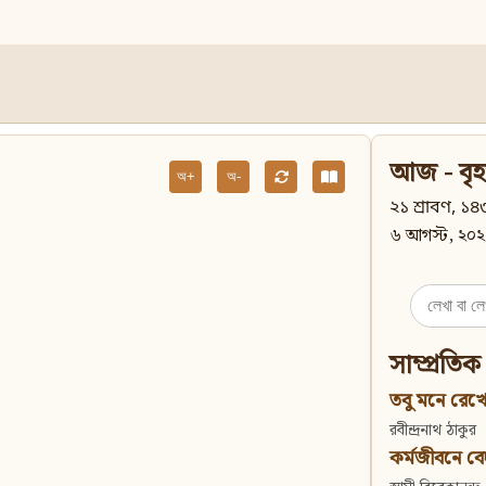
আজ - বৃহ
অ+
অ-
২১ শ্রাবণ, ১৪৩
৬ আগস্ট, ২০২
Search
for:
সাম্প্রতিক
তবু মনে রেখো
রবীন্দ্রনাথ ঠাকুর
কর্মজীবনে বেদান