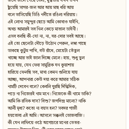
জলে জলে গেছে বেলা, মুগ্ধতায় যখন তখন
ছুঁয়েছি সাগর-জল আর আয় মাছ ধরি আয়
বলে ভাসিয়েছি ডিঙি নদীতে রঙিলা দরিয়ায়।
এই লোনা সমুন্দুর ছেড়ে আমি কোথাও যাইনি,
অথচ আমারই সব নিল কেড়ে মাতাল ডাইনী।
এসব বলছি কী-যে! না, না, ঘর-দোর সবই আছে।
এই তো ছেলেটা দৌড়ে উঠোন পেরুল, লম্বা গাছে
ডাকছে কুটুম পাখি, বউ রাঁধে, মেয়েটা তেঁতুল
খাচ্ছে আর ভাই জাল দিচ্ছে মেলে। হায়, শুধু ভুল
হয়ে যায়, যেন ফের সামুদ্রিক ঘন কুয়াশায়
হারিয়ে ফেলছি সব, মাথা কেমন গুলিয়ে যায়
আচ্ছা, আপনারা কেউ দয়া করে আমার সঠিক
নামটি দেবেন বলে? কেবলি ঘুরছি দিগ্ধিদিক,
পড়ে না নিজেরই নাম মনে। নিজেকে কী নামে ডাকি?
আমি কি রসিক দাস? বিশু? জগদিন্দ্র মালো? নাকি
আলী মৃধা? কতো না বয়স হল? সবদর গাজী
হয়তোবা এই আমি। আসলে সক্কলই ভোজবাজি।
কী যেন লাফিয়ে ওঠে অগোচরে মনের ভেতর-