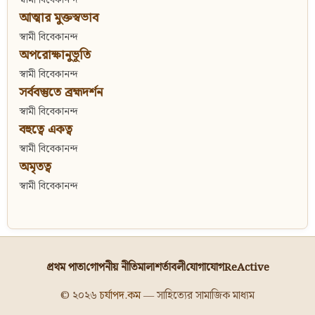
আত্মার মুক্তস্বভাব
স্বামী বিবেকানন্দ
অপরোক্ষানুভূতি
স্বামী বিবেকানন্দ
সর্ববস্তুতে ব্রহ্মদর্শন
স্বামী বিবেকানন্দ
বহুত্বে একত্ব
স্বামী বিবেকানন্দ
অমৃতত্ব
স্বামী বিবেকানন্দ
প্রথম পাতা
গোপনীয় নীতিমালা
শর্তাবলী
যোগাযোগ
ReActive
© ২০২৬
চর্যাপদ.কম
— সাহিত্যের সামাজিক মাধ্যম