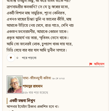
অত্যন্ত উজ্জ্বল কিছু, কী করে ভাবব তাকে পর?
ত্রাণসামগ্রীর ঝলকানি? সে যে সু-স্বপ্নের মতো,
একটি বিশাল মাছ সামুদ্রিক, শূন্যে কেলিরত,
এখনও মাছের চিন্তা! ভুলি না জালের কীর্তি, মাছ
আমাকে উড়িয়ে নেয় মেঘে, রাঙা গাঙে, দেখি নাচ
একজন মৎস্যরমণীর, আমাকে কোমল ডাকে।
প্রকৃত আহার্য নয় তারা, স্মৃতিবৎ ভেসে থাকে।
আমি তো জলেরই লোক, চুপচাপ থাকা দায় ঘরে,
ডিঙি বেয়ে বার বার যাব আমি সুনীল সাগরে।
♥
০
পরে পড়বো
অভিযোগ
সাম্য-জীবনমুখী কবিতা
২৮ মে ২০২৪
শামসুর রাহমান
৪৫৮ বার পড়া হয়েছে
একটি মন্তব্য লিখুন
আপনার ইমেইল ঠিকানা প্রকাশিত হবে না।