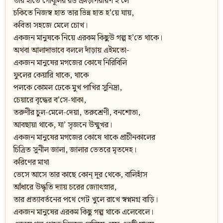
তার হাতে গোধূলির রঙ ক্রীড়াপরায়ণ হ’লে
চকিতে নিজস্ব হাত তার ভিন্ন হাত হ’য়ে যায়,
কবিতা সহজে মেলে চোখ।
একজন মানুষকে নিয়ে এরকম কিছুউ গল্প হ’তে থাকে।
অথবা আলাদাভাবে বললে দাঁড়ায় এইমতো-
একজন মানুষের মগজের কোষে নিরিবিলি
ফুলের কেয়ারি থাকে, থাকে
পলকে কোমল ঢেকে মুখ পাখির সুনিদ্রা,
চেয়ারে বৃদ্ধের ব’সে-থাকা,
তরুণীর চুল-মেলে-দেয়া, তরুশ্রেণী, বনশোভা,
আবছায়া থাকে, যা’ সৃজনে উন্মুখর।
একজন মানুষের মগজের কোষে থাকে প্রাচীনকালের
চিত্রিত সুনীল জালা, জালার ভেতরে মৃতদেহ।
করিণের মাথা
ভেসে আসে তার কাছে কোন্‌ দূর থেকে, বালিহাঁস
আঁধারে উদ্ধৃতি দ্যায় চরের জ্যোৎস্নার,
তার প্রত্যাবর্তনের পথে গেট খুলে রাখে স্বপ্নমগ্ন বাড়ি।
একজন মানুষের এরকম কিছু গল্প থাকে এলেবেলে।