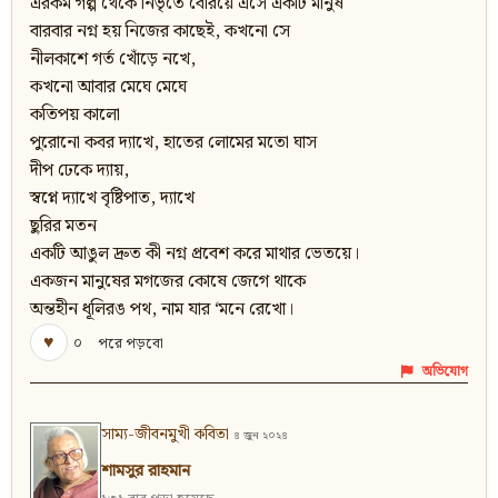
এরকম গল্প থেকে নিভৃতে বেরিয়ে এসে একটি মানুষ
বারবার নগ্ন হয় নিজের কাছেই, কখনো সে
নীলকাশে গর্ত খোঁড়ে নখে,
কখনো আবার মেঘে মেঘে
কতিপয় কালো
পুরোনো কবর দ্যাখে, হাতের লোমের মতো ঘাস
দীপ ঢেকে দ্যায়,
স্বপ্নে দ্যাখে বৃষ্টিপাত, দ্যাখে
ছুরির মতন
একটি আঙুল দ্রুত কী নগ্ন প্রবেশ করে মাথার ভেতয়ে।
একজন মানুষের মগজের কোষে জেগে থাকে
অন্তহীন ধূলিরঙ পথ, নাম যার ‘মনে রেখো।
♥
০
পরে পড়বো
অভিযোগ
সাম্য-জীবনমুখী কবিতা
৪ জুন ২০২৪
শামসুর রাহমান